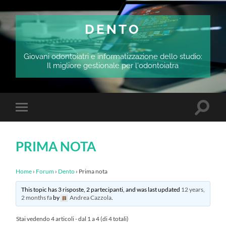
DENTO
Giovani odontoiatri e informatizzazione dello studio:
Il migliore gestionale per l'odontoiatra
Attiva/
Attiva/disattiva
il
il
campo
menu
di
sui
ricerca
PRIMA NOTA
dispositivi
mobili
Home
›
Forum
›
Dento
›
Prima nota
This topic has 3 risposte, 2 partecipanti, and was last updated
12 years,
2 months fa
by
Andrea Cazzola
.
Stai vedendo 4 articoli - dal 1 a 4 (di 4 totali)