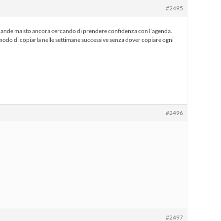
#2495
mande ma sto ancora cercando di prendere confidenza con l’agenda.
 modo di copiarla nelle settimane successive senza dover copiare ogni
#2496
#2497