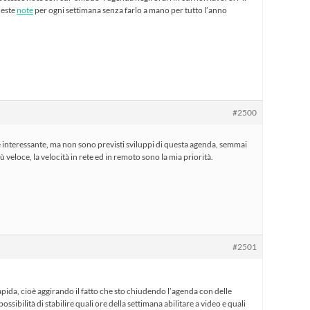
ueste
note
per ogni settimana senza farlo a mano per tutto l’anno
#2500
interessante, ma non sono previsti sviluppi di questa agenda, semmai
 veloce, la velocità in rete ed in remoto sono la mia priorità.
#2501
apida, cioè aggirando il fatto che sto chiudendo l’agenda con delle
ossibilità di stabilire quali ore della settimana abilitare a video e quali