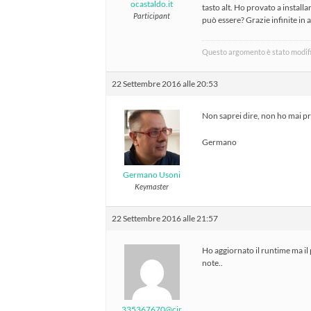
ocastaldo.it
tasto alt. Ho provato a instal
Participant
può essere? Grazie infinite in 
Questo argomento è stato modifi
22 Settembre 2016 alle 20:53
Non saprei dire, non ho mai p
Germano
Germano Usoni
Keymaster
22 Settembre 2016 alle 21:57
Ho aggiornato il runtime ma i
note..
335367670@cir