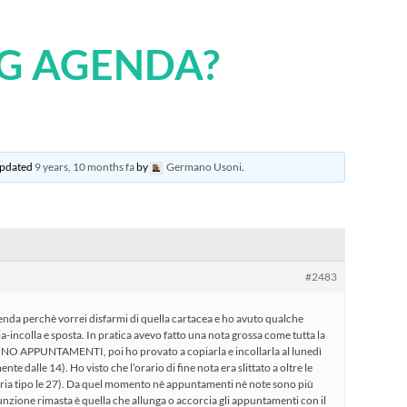
UG AGENDA?
 updated
9 years, 10 months fa
by
Germano Usoni
.
#2483
genda perchè vorrei disfarmi di quella cartacea e ho avuto qualche
-incolla e sposta. In pratica avevo fatto una nota grossa come tutta la
to NO APPUNTAMENTI, poi ho provato a copiarla e incollarla al lunedì
te dalle 14). Ho visto che l’orario di fine nota era slittato a oltre le
ria tipo le 27). Da quel momento nè appuntamenti nè note sono più
 funzione rimasta è quella che allunga o accorcia gli appuntamenti con il