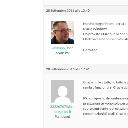
28 Settembre 2016 alle 13:40
Non ho suggerimenti, cerca di 
Mac o Windows.
Ho provato a fare quello che h
Effettivamente come ora final
Germano Usoni
Germano
Keymaster
28 Settembre 2016 alle 17:41
Grazie mille a tutti, ho fatto l
sembra funzionare! Grazie da
PS: a proposito di combinazione
prestazioni servono solo per 
335367670@cir
sopra ogni dente le prestazioni)
ocastaldo.it
combinazioni di tasti? Grazie
Participant