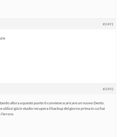
#2491
azie
#2492
estando allora a questo punto ti conviene scaricare un nuovo Dento.
tilizzi già in studio recupera il backup del giorno prima in cui hai
 l’errore.