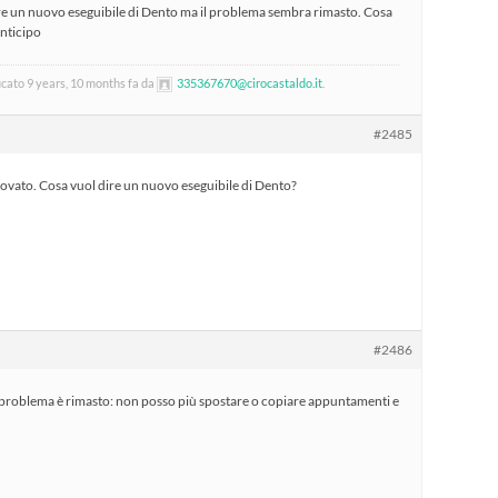
lare un nuovo eseguibile di Dento ma il problema sembra rimasto. Cosa
anticipo
cato 9 years, 10 months fa da
335367670@cirocastaldo.it
.
#2485
rovato. Cosa vuol dire un nuovo eseguibile di Dento?
#2486
l problema è rimasto: non posso più spostare o copiare appuntamenti e