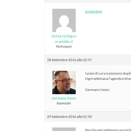
screenshot
335367670@cir
ocastaldo.it
Participant
28 Settembre 2016 alle 22:57
I piani di cura si possono dupl
Ogni settimana l’agenda è dive
Germano Usoni
Germano Usoni
Keymaster
29 Settembre 2016 alle 01:30
Perchè ogni settimana vorrei le