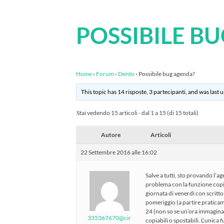
POSSIBILE B
Home
›
Forum
›
Dento
›
Possibile bug agenda?
This topic has 14 risposte, 3 partecipanti, and was last
Stai vedendo 15 articoli - dal 1 a 15 (di 15 totali)
Autore
Articoli
22 Settembre 2016 alle 16:02
Salve a tutti, sto provando l’a
problema con la funzione copia
giornata di venerdì con scrit
pomeriggio (a partire praticamen
24 (non so se un’ora immagina
335367670@cir
copiabili o spostabili. L’unica