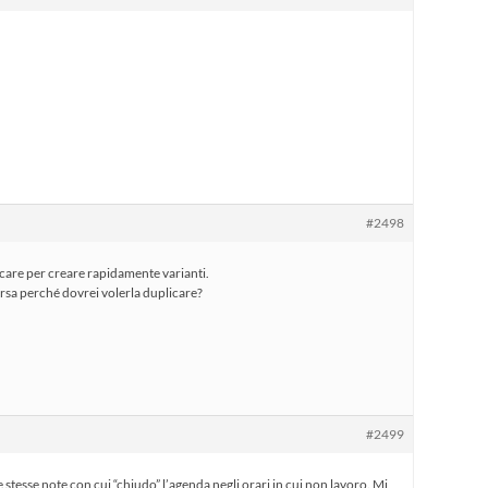
#2498
icare per creare rapidamente varianti.
rsa perché dovrei volerla duplicare?
#2499
 stesse note con cui “chiudo” l’agenda negli orari in cui non lavoro. Mi