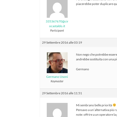
piacerebbe poter duplicare q
335367670@cir
ocastaldo.it
Participant
29 Settembre 2016 alle 03:19
Non nego che potrebbe essere 
andrebbe sostituita con una più
Germano
Germano Usoni
Keymaster
29 Settembre 2016 alle 11:51
Mi sembrano belle priorità
Pensavo a un’alternativa più r
note: offrire a un operatore la p