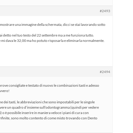
#2493
mostrare una immagine della schermata, dicci se stai lavorando sotto
ai detto nel tuo testo del 22 settembre ma a me funziona tutto.
e mi dava le 32,00 ma ho potuto risposarla e eliminarla normalmente.
#2494
e prove consigliate e testato di nuovo le combinazioni tasti e adesso
vvero!
 dei tasti, le abbreviazioni che sono impostabili per le singole
avere un quadro d’insieme sull’odontogramma (quindi per vedere
 o è possibile inserire in maniera veloce i piani di cura con
 infinite, sono molto contento di come misto trovando con Dento