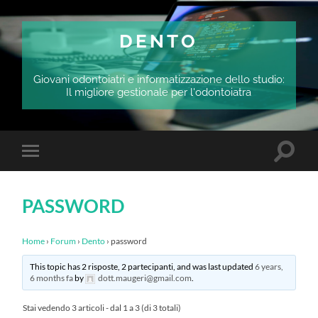
DENTO
Giovani odontoiatri e informatizzazione dello studio:
Il migliore gestionale per l'odontoiatra
Attiva/
Attiva/disattiva
il
il
campo
menu
di
sui
ricerca
PASSWORD
dispositivi
mobili
Home
›
Forum
›
Dento
›
password
This topic has 2 risposte, 2 partecipanti, and was last updated
6 years,
6 months fa
by
dott.maugeri@gmail.com
.
Stai vedendo 3 articoli - dal 1 a 3 (di 3 totali)