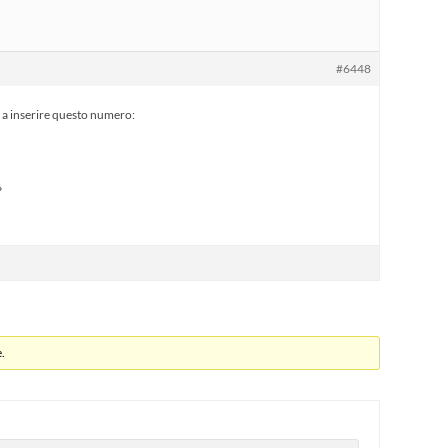
#6448
 a inserire questo numero:
?
.