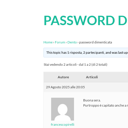
PASSWORD D
Home
›
Forum
›
Dento
›
password dimenticata
This topic has 1 risposta, 2 partecipanti, and was last 
Stai vedendo 2 articoli - dal 1 a 2 (di 2 totali)
Autore
Articoli
29 Agosto 2025 alle 20:05
Buona sera.
Purtroppo è capitato anche 
francescopirelli