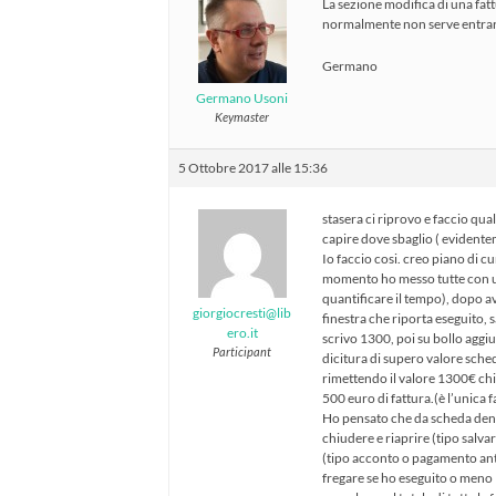
La sezione modifica di una fatt
normalmente non serve entrare 
Germano
Germano Usoni
Keymaster
5 Ottobre 2017 alle 15:36
stasera ci riprovo e faccio qu
capire dove sbaglio ( evident
Io faccio cosi. creo piano di cu
momento ho messo tutte con un
quantificare il tempo), dopo ave
giorgiocresti@lib
finestra che riporta eseguito, 
ero.it
scrivo 1300, poi su bollo aggi
Participant
dicitura di supero valore sche
rimettendo il valore 1300€ chiu
500 euro di fattura.(è l’unica
Ho pensato che da scheda dental
chiudere e riaprire (tipo salva
(tipo acconto o pagamento ant
fregare se ho eseguito o meno l