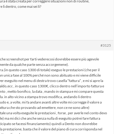
ura è stata creata per correggere situazioni non di routine,
li dentro, come mai sei li?
#3125
alche screenshot per farti vederecosi dovrebbe essere più agevole
emente da qualche parte senza accorgemene).
ra.(in questo caso 1300 di totale) eseguo le prestazioni (che per il
 unica fase al 100% perché non sono abituato e mi viene difficile
r eseguito nel menu di destra trovo casella “fattura” , e mi si apre la
saldo,ecc , in questo caso 1300€, clicco dentro nell’importo fattura e
unto , metto bonifico, la data , mando in stampa e mi compare questa
da. in alto vicino a stampa trovo modifica, andando li dentro
do e, a volte, mi fa andare avanti altre volte mi corregge il valore a
 fattura che sto provando ad emettere, non ce ne sono altre)
e una volta eseguite le prestazioni , forse , per averle nel conto devo
rle) ma mi dici che anche senza nulla di eseguito potrei fare fattura
icipato se facessi finanziamento) quindi a Dento non dovrebbe
a prestazione, basta che il valore del piano di cura corrisponda nel