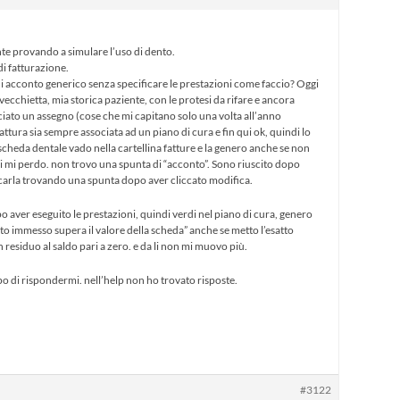
nte provando a simulare l’uso di dento.
di fatturazione.
i acconto generico senza specificare le prestazioni come faccio? Oggi
ecchietta, mia storica paziente, con le protesi da rifare e ancora
ciato un assegno (cose che mi capitano solo una volta all’anno
tura sia sempre associata ad un piano di cura e fin qui ok, quindi lo
cheda dentale vado nella cartellina fatture e la genero anche se non
ui mi perdo. non trovo una spunta di “acconto”. Sono riuscito dopo
icarla trovando una spunta dopo aver cliccato modifica.
po aver eseguito le prestazioni, quindi verdi nel piano di cura, genero
orto immesso supera il valore della scheda” anche se metto l’esatto
n residuo al saldo pari a zero. e da li non mi muovo più.
o di rispondermi. nell’help non ho trovato risposte.
#3122