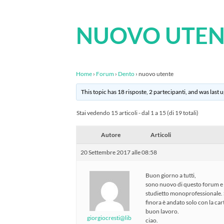
NUOVO UTEN
Home
›
Forum
›
Dento
›
nuovo utente
This topic has 18 risposte, 2 partecipanti, and was last
Stai vedendo 15 articoli - dal 1 a 15 (di 19 totali)
Autore
Articoli
20 Settembre 2017 alle 08:58
Buon giorno a tutti,
sono nuovo di questo forum e 
studietto monoprofessionale. 
finora è andato solo con la car
buon lavoro.
giorgiocresti@lib
ciao.