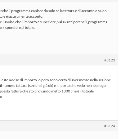
rché il programma capisce da solo se la fattura é di acconto o saldo.
otale é sicuramente acconto.
 l’avviso che l’importo é superiore, vai avanti perché il,programma
orrispondere al totale.
#3123
uesto avviso di importo io però sono certo di aver messo nella sezione
a il numero fattura (se non è già ok) e importo che vedo nel riepilogo
 questa fattura che sto provando metto 1300 che è il totoale
vo
#3124