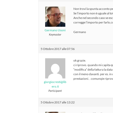
Non trovi la spunta acconto pe
Se l’importo non è uguale al t
Anche nel secondo caso se esce
corregge l’importo per farlo,c
Germano Usoni
Germano
Keymaster
5 Ottobre 2017 alle 07:56
ok grazie.
ci riprovo. quando mi capita q
“modifica” della fattura la dat
con il meno davanti. per es. in
prestazioni. . comunqie ripro
giorgiocresti@lib
ero.it
Participant
5 Ottobre 2017 alle 13:22