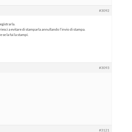
#3092
egistrarla.
esci a evitare di stamparla annullando l’invio di stampa.
se la fai la stampi.
#3093
#3121