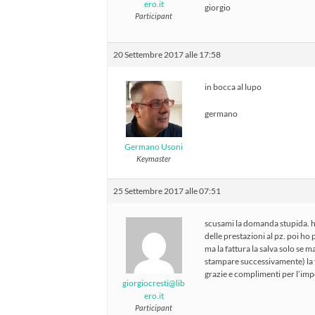
ero.it
giorgio
Participant
20 Settembre 2017 alle 17:58
in bocca al lupo
germano
Germano Usoni
Keymaster
25 Settembre 2017 alle 07:51
scusami la domanda stupida. h
delle prestazioni al pz. poi ho 
ma la fattura la salva solo se 
stampare successivamente) la f
grazie e complimenti per l’imp
giorgiocresti@lib
ero.it
Participant