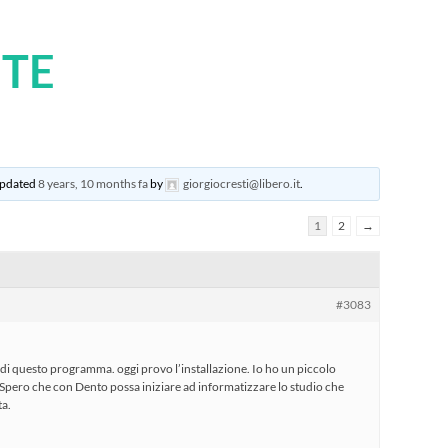
TE
 updated
8 years, 10 months fa
by
giorgiocresti@libero.it
.
1
2
→
#3083
di questo programma. oggi provo l’installazione. Io ho un piccolo
Spero che con Dento possa iniziare ad informatizzare lo studio che
ta.