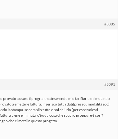
#3085
#3091
o provato a usare il programma inserendo mio tariffario e simulando
provato a emettere fattura. inserisco tutti i dati(prezzo , modalità ecc)
mando la stampa. se compilo tutto e poi chiudo (per es se volessi
attura viene eliminata. c’è qualcosa che sbaglio io oppure è cosi?
egno che ci metti in questo progetto.