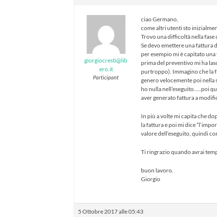
ciao Germano,
come altri utenti sto inizialme
Trovo una difficoltà nella fase 
Se devo emettere una fattura d
per esempio mi è capitato una v
giorgiocresti@lib
prima del preventivo mi ha las
ero.it
purtroppo). Immagino che la fat
Participant
genero velocemente poi nella s
ho nulla nell’eseguito…..poi q
aver generato fattura a modif
In più a volte mi capita che do
la fattura e poi mi dice “l’imp
valore dell’eseguito, quindi co
Ti ringrazio quando avrai temp
buon lavoro.
Giorgio
5 Ottobre 2017 alle 05:43