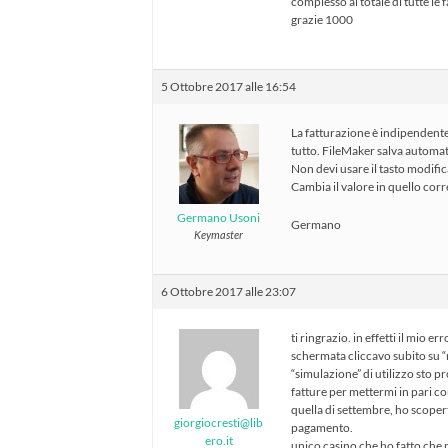
complesso al totale di tutte le f
grazie 1000
5 Ottobre 2017 alle 16:54
La fatturazione è indipendente
tutto. FileMaker salva automat
Non devi usare il tasto modific
Cambia il valore in quello corr
Germano Usoni
Germano
Keymaster
6 Ottobre 2017 alle 23:07
ti ringrazio. in effetti il mio 
schermata cliccavo subito su “mo
“simulazione” di utilizzo sto pr
fatture per mettermi in pari c
quella di settembre, ho scoper
giorgiocresti@lib
pagamento.
ero.it
unico casino che ho fatto che n