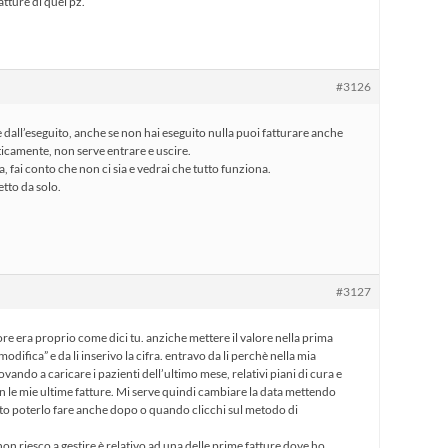
atture di quel pz.
#3126
 dall’eseguito, anche se non hai eseguito nulla puoi fatturare anche
icamente, non serve entrare e uscire.
a, fai conto che non ci sia e vedrai che tutto funziona.
etto da solo.
#3127
errore era proprio come dici tu. anziche mettere il valore nella prima
difica” e da li inserivo la cifra. entravo da li perchè nella mia
ovando a caricare i pazienti dell’ultimo mese, relativi piani di cura e
on le mie ultime fatture. Mi serve quindi cambiare la data mettendo
to poterlo fare anche dopo o quando clicchi sul metodo di
on riesco a gestire è relativo ad una delle prime fatture dove ho