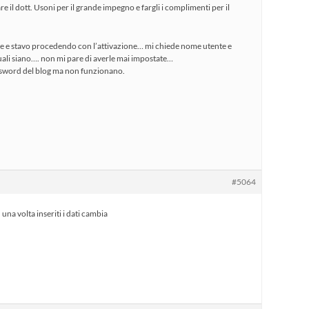
 il dott. Usoni per il grande impegno e fargli i complimenti per il
re e stavo procedendo con l’attivazione… mi chiede nome utente e
ali siano…. non mi pare di averle mai impostate…
assword del blog ma non funzionano.
#5064
na volta inseriti i dati cambia