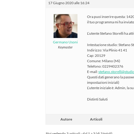
17 Giugno 2020 alle 16:24
Ora puoi inserire questa: 1420
il tuo programma mi ha invia
L’utente Stefano Storelli ha a
Germano Usoni
Intestazione studio: Stefano St
Keymaster
Indirizzo: Via Plinio 41 41
Cap: 20129
Comune: Milano (Mi)
Telefono: 0229402376
E-mail:
stefano.storelli@studio
Questi dati generano la passw
impostazioni iniziali)
L’utente iniziale è: Admin, la 
Distinti Saluti
Autore
Articoli
Stai vedendo 3 articoli - dal 1 a 3 (di 3 totali)