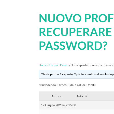
NUOVO PROF
RECUPERARE 
PASSWORD?
Home
›
Forum
›
Dento
›
Nuovo profilo: come recuperare
This topic has 2 risposte, 2 partecipanti, and was last 
Stai vedendo 3 articoli - dal 1 a 3 (di 3 totali)
Autore
Articoli
17 Giugno 2020 alle 15:08