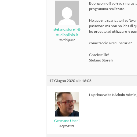
Buongiorno!! volevo ringraziare
programma realizzato.
Ho appena scaricato il softwa
password ma non ho idea di qu
stefano.storelli@
ho provato ad utilizzare le p
studioplinio.it
Participant
come faccio a recuperarle?
Grazie mille!
Stefano Storelli
17 Giugno 2020 alle 16:08
La prima volta è Admin Admin, u
Germano Usoni
Keymaster