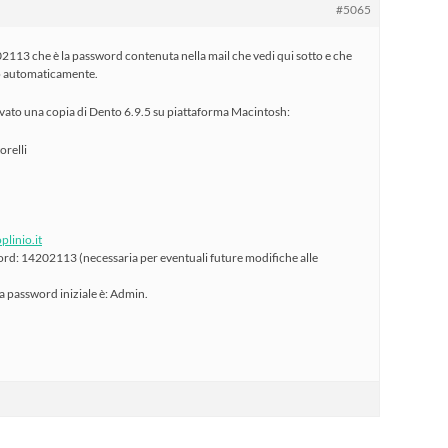
#5065
2113 che è la password contenuta nella mail che vedi qui sotto e che
to automaticamente.
ttivato una copia di Dento 6.9.5 su piattaforma Macintosh:
orelli
plinio.it
ord: 14202113 (necessaria per eventuali future modifiche alle
sua password iniziale è: Admin.