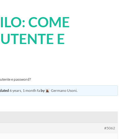
ILO: COME
UTENTE E
 utente e password?
updated
6 years, 1 month fa
by
Germano Usoni
.
#5062