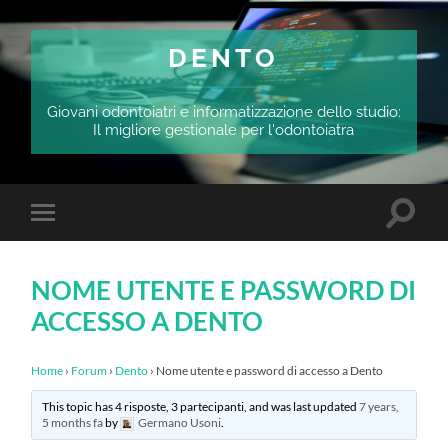
DENTO
Giovani odontoiatri e informatizzazione dello studio:
Il migliore gestionale per l'odontoiatra
Attiva/
Attiva/disattiva
il
il
campo
menu
di
sui
ricerca
NOME UTENTE E PASSWORD DI
dispositivi
mobili
ACCESSO A DENTO
Home
›
Forum
›
Dento
›
Nome utente e password di accesso a Dento
This topic has 4 risposte, 3 partecipanti, and was last updated
7 years,
5 months fa
by
Germano Usoni
.