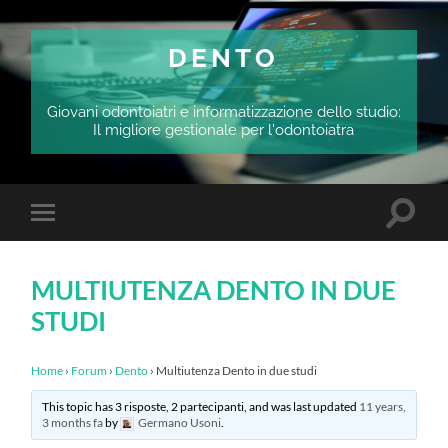
DENTO
Giovani odontoiatri e informatizzazione dello studio:
Il migliore gestionale per l'odontoiatra
Attiva/
Attiva/disattiva
il
il
campo
menu
di
sui
ricerca
MULTIUTENZA DENTO IN DUE
dispositivi
mobili
STUDI
Home
›
Forum
›
Dento
›
Multiutenza Dento in due studi
This topic has 3 risposte, 2 partecipanti, and was last updated
11 years,
3 months fa
by
Germano Usoni
.