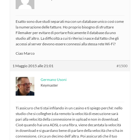
Esatto sono due studi separati ma con un database unico così come
la numerazione delle fatture. Ho proprio bisogno di sfruttare
Filemaker per evitare di portare fisicamente il database da uno
studio all’altro. La difficoltà a cui ti riferisci nasce dal fatto che gli
accessi al server devono essere connessi alla stessa rete Wi-Fi?
Ciao Marco
1 Maggio 2015 alle 21:01
#1500
Germano Usoni
Keymaster
Ti assicuro che ti stai infilando in un casino e ti spiego perché: nello
studio che si collegherà da remoto la velocità di esecuzione sarà
pari alla velocità della connessione in upload e non in download.
Cioè quando hai una ADSL o una fibra, viene decantata la velocità
in download e si guardano bene di parlare della velocità che si ha in
connessione, circa un decimo dell’altra. Poi assicurati che il tuo