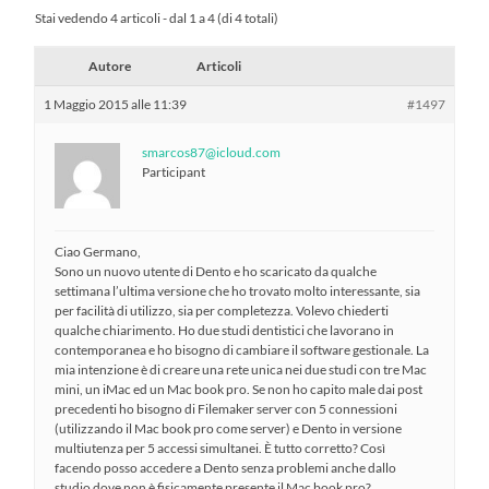
Stai vedendo 4 articoli - dal 1 a 4 (di 4 totali)
Autore
Articoli
1 Maggio 2015 alle 11:39
#1497
smarcos87@icloud.com
Participant
Ciao Germano,
Sono un nuovo utente di Dento e ho scaricato da qualche
settimana l’ultima versione che ho trovato molto interessante, sia
per facilità di utilizzo, sia per completezza. Volevo chiederti
qualche chiarimento. Ho due studi dentistici che lavorano in
contemporanea e ho bisogno di cambiare il software gestionale. La
mia intenzione è di creare una rete unica nei due studi con tre Mac
mini, un iMac ed un Mac book pro. Se non ho capito male dai post
precedenti ho bisogno di Filemaker server con 5 connessioni
(utilizzando il Mac book pro come server) e Dento in versione
multiutenza per 5 accessi simultanei. È tutto corretto? Così
facendo posso accedere a Dento senza problemi anche dallo
studio dove non è fisicamente presente il Mac book pro?