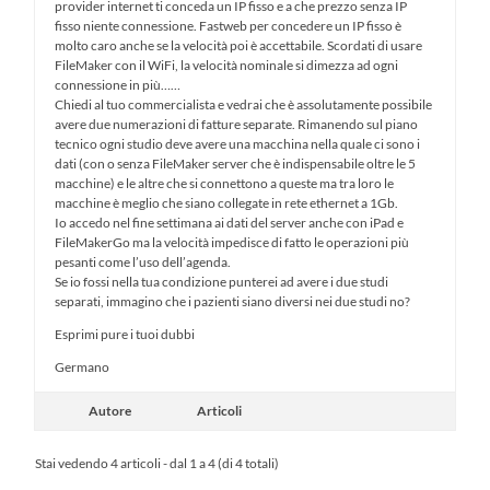
provider internet ti conceda un IP fisso e a che prezzo senza IP
fisso niente connessione. Fastweb per concedere un IP fisso è
molto caro anche se la velocità poi è accettabile. Scordati di usare
FileMaker con il WiFi, la velocità nominale si dimezza ad ogni
connessione in più……
Chiedi al tuo commercialista e vedrai che è assolutamente possibile
avere due numerazioni di fatture separate. Rimanendo sul piano
tecnico ogni studio deve avere una macchina nella quale ci sono i
dati (con o senza FileMaker server che è indispensabile oltre le 5
macchine) e le altre che si connettono a queste ma tra loro le
macchine è meglio che siano collegate in rete ethernet a 1Gb.
Io accedo nel fine settimana ai dati del server anche con iPad e
FileMakerGo ma la velocità impedisce di fatto le operazioni più
pesanti come l’uso dell’agenda.
Se io fossi nella tua condizione punterei ad avere i due studi
separati, immagino che i pazienti siano diversi nei due studi no?
Esprimi pure i tuoi dubbi
Germano
Autore
Articoli
Stai vedendo 4 articoli - dal 1 a 4 (di 4 totali)