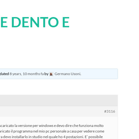
TE DENTO E
updated
8 years, 10 months fa
by
Germano Usoni
.
#3116
o scaricato la versione per windows e devo dire che funziona molto
ricato il programma nel mio pc personale a casa per vedere come
a devo installarlo in studio nel quale ho 4 postazioni. E’ possibile