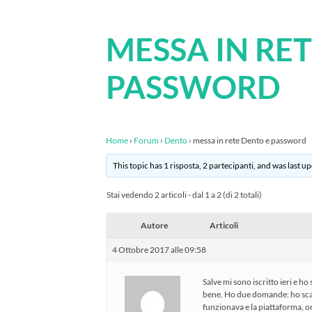
MESSA IN RE
PASSWORD
Home
›
Forum
›
Dento
›
messa in rete Dento e password
This topic has 1 risposta, 2 partecipanti, and was last 
Stai vedendo 2 articoli - dal 1 a 2 (di 2 totali)
Autore
Articoli
4 Ottobre 2017 alle 09:58
Salve mi sono iscritto ieri e h
bene. Ho due domande: ho sca
funzionava e la piattaforma, or