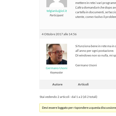
mettere in rete i vari program
L’altra domanda è che dopo aver
telgianlu@iol.it
cartella in documenti, se fac
Participant
utente, come risolvo il proble
4 Ottobre 2017 alle 14:56
Si funziona bene in rete ma in
all’anno per ogni postazione.
Di windows non so nulla, mi sp
Germano Usoni
Germano Usoni
Keymaster
Autore
Articoli
Stai vedendo 2 articoli - dal 1 a 2 (di 2 totali)
Devi essere loggato per rispondere a questa discussione