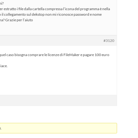
mi?
 estratto i file dalla cartella compressa l’icona del programma è nella
cio il collegamento sul dekstop non mi riconosce password e nome
ma? Grazie per l’aiuto
#3120
 quel caso bisogna comprare le licenze di FileMaker e pagare 100 euro
iace.
.