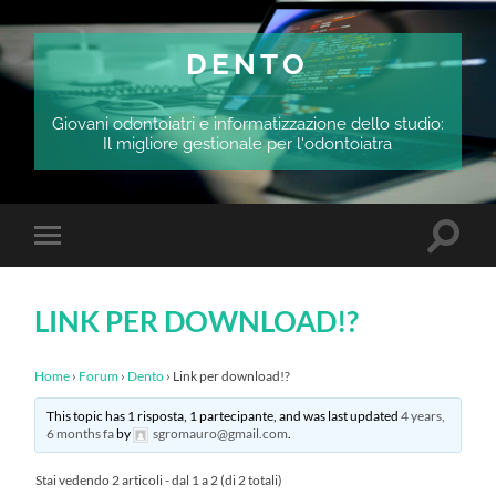
DENTO
Giovani odontoiatri e informatizzazione dello studio:
Il migliore gestionale per l'odontoiatra
Attiva/
Attiva/disattiva
il
il
campo
menu
di
sui
ricerca
LINK PER DOWNLOAD!?
dispositivi
mobili
Home
›
Forum
›
Dento
›
Link per download!?
This topic has 1 risposta, 1 partecipante, and was last updated
4 years,
6 months fa
by
sgromauro@gmail.com
.
Stai vedendo 2 articoli - dal 1 a 2 (di 2 totali)