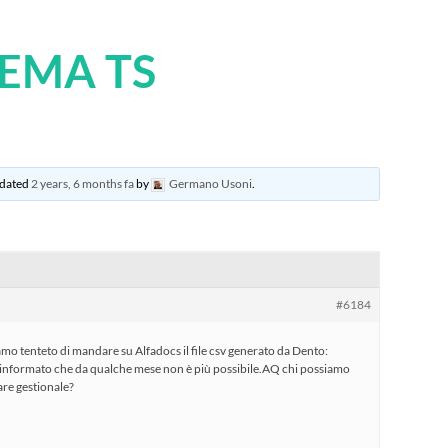
TEMA TS
updated
2 years, 6 months fa
by
Germano Usoni
.
#6184
o tenteto di mandare su Alfadocs il file csv generato da Dento:
o informato che da qualche mese non è più possibile.AQ chi possiamo
re gestionale?