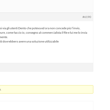
#6190
i via gli utenti Dento che poteva ed ora non concede più l’invio,
e, come faccio io, consegno al commercialista il file e lui me lo invia
amente.
ti dovrebbero avere una soluzione utilizzabile
.