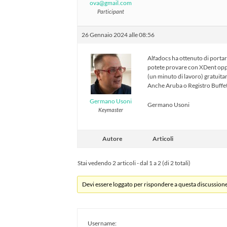
ova@gmail.com
Participant
26 Gennaio 2024 alle 08:56
Alfadocs ha ottenuto di portars
potete provare con XDent oppur
(un minuto di lavoro) gratuit
Anche Aruba o Registro Buffet
Germano Usoni
Germano Usoni
Keymaster
Autore
Articoli
Stai vedendo 2 articoli - dal 1 a 2 (di 2 totali)
Devi essere loggato per rispondere a questa discussione
Username: