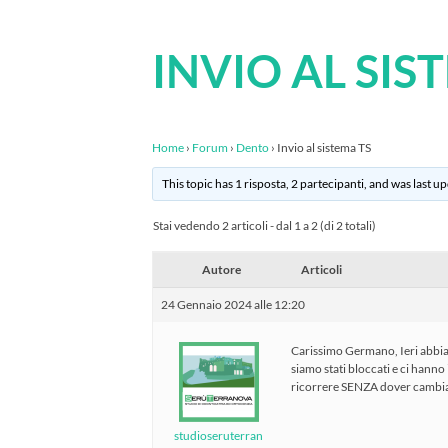
INVIO AL SIS
Home
›
Forum
›
Dento
›
Invio al sistema TS
This topic has 1 risposta, 2 partecipanti, and was last 
Stai vedendo 2 articoli - dal 1 a 2 (di 2 totali)
Autore
Articoli
24 Gennaio 2024 alle 12:20
Carissimo Germano, Ieri abbiam
siamo stati bloccati e ci hann
ricorrere SENZA dover cambia
studioseruterran