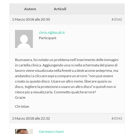
Autore
Articoli
1 Marzo 2018 alle 20:50
#3542
chris.n@tiscali.it
Participant
Buonasera, ho notato un problema nell’inserimento delle immagini
in cartella clinica. Aggiungendo una rx nella schermata del piano di
lavoro viene visualizzata nella finestra a destracome anteprima, ma
andandoci a cliccare sopra compare un errore: “non può essere
creato su questo disco. Usare un altro nome, liberare spazio su
disco, togliere la protezione o usare un altro disco” e quindi non si
riesce più a visualizzarla. Commetto qualche errore?
Grazie
Christian
1 Marzo 2018 alle 22:32
#3543
Germano Usoni