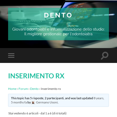
DENTO
Giovani odontoiatri e informatizzazione dello studio:
Il migliore gestionale per l'odontoiatra
Attiva/
Attiva/disattiva
il
il
campo
menu
di
sui
ricerca
INSERIMENTO RX
dispositivi
mobili
Home
›
Forum
›
Dento
›
Inserimento rx
This topic has 5 risposte, 2 partecipanti, and was last updated
8 years,
5 months fa
by
Germano Usoni
.
Stai vedendo 6 articoli - dal 1 a 6 (di 6 totali)