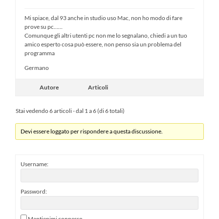
Mi spiace, dal 93 anche in studio uso Mac, non ho modo di fare
prove su pc……
Comunque gli altri utenti pc non me lo segnalano, chiedi a un tuo
amico esperto cosa può essere, non penso sia un problema del
programma
Germano
Autore
Articoli
Stai vedendo 6 articoli - dal 1 a 6 (di 6 totali)
Devi essere loggato per rispondere a questa discussione.
Username:
Password:
Mantienimi connesso