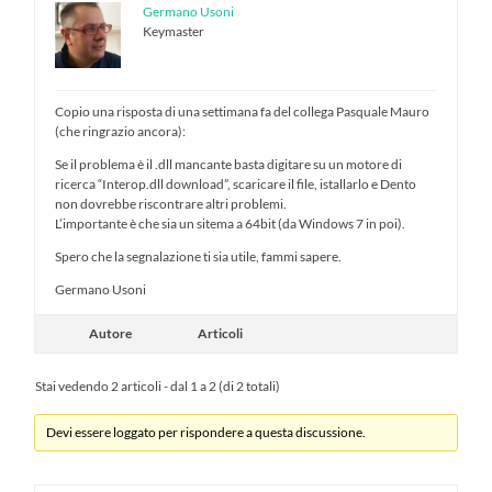
Germano Usoni
Keymaster
Copio una risposta di una settimana fa del collega Pasquale Mauro
(che ringrazio ancora):
Se il problema è il .dll mancante basta digitare su un motore di
ricerca “Interop.dll download”, scaricare il file, istallarlo e Dento
non dovrebbe riscontrare altri problemi.
L’importante è che sia un sitema a 64bit (da Windows 7 in poi).
Spero che la segnalazione ti sia utile, fammi sapere.
Germano Usoni
Autore
Articoli
Stai vedendo 2 articoli - dal 1 a 2 (di 2 totali)
Devi essere loggato per rispondere a questa discussione.