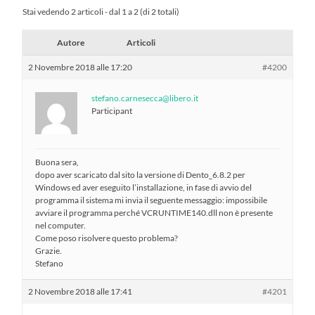
Stai vedendo 2 articoli - dal 1 a 2 (di 2 totali)
Autore
Articoli
2 Novembre 2018 alle 17:20
#4200
stefano.carnesecca@libero.it
Participant
Buona sera,
dopo aver scaricato dal sito la versione di Dento_6.8.2 per
Windows ed aver eseguito l’installazione, in fase di avvio del
programma il sistema mi invia il seguente messaggio: impossibile
avviare il programma perché VCRUNTIME140.dll non è presente
nel computer.
Come poso risolvere questo problema?
Grazie.
Stefano
2 Novembre 2018 alle 17:41
#4201