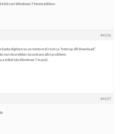
 64 bit con Windows 7 Home edition.
#4156
te basta digitare su un motore di ricerca “Interop.dll download”,
Dento non dovrebbe riscontrare altri problemi.
a a 64bit (da Windows 7 in poi).
#4157
to