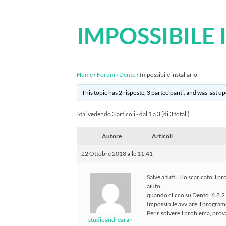
IMPOSSIBILE
Home
›
Forum
›
Dento
›
Impossibile installarlo
This topic has 2 risposte, 3 partecipanti, and was last 
Stai vedendo 3 articoli - dal 1 a 3 (di 3 totali)
Autore
Articoli
22 Ottobre 2018 alle 11:41
Salve a tutti. Ho scaricato il
aiuto.
quando clicco su Dento_6.8.2
Impossibile avviare il progra
Per risolvereil problema, prov
studioandrearan