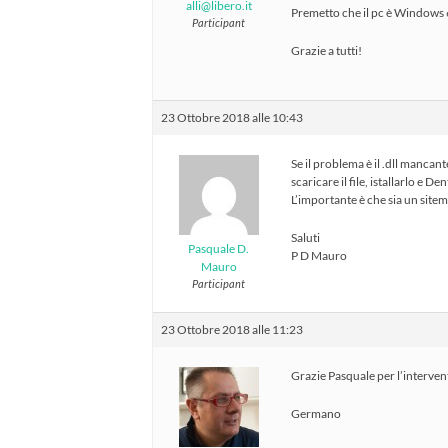
alli@libero.it
Premetto che il pc è Windows
Participant
Grazie a tutti!
23 Ottobre 2018 alle 10:43
Se il problema è il .dll mancan
scaricare il file, istallarlo e 
L’importante è che sia un sitem
Saluti
Pasquale D.
P D Mauro
Mauro
Participant
23 Ottobre 2018 alle 11:23
Grazie Pasquale per l’interven
Germano