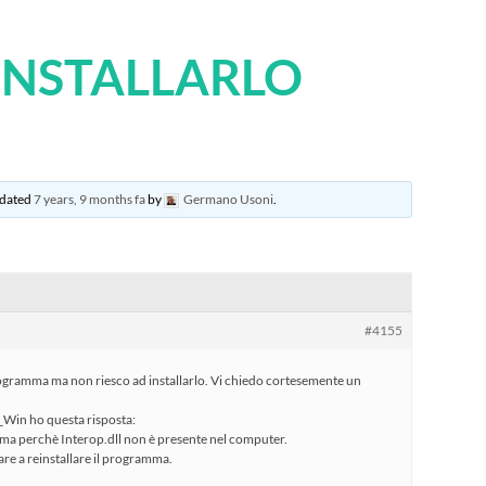
 INSTALLARLO
updated
7 years, 9 months fa
by
Germano Usoni
.
#4155
 programma ma non riesco ad installarlo. Vi chiedo cortesemente un
_Win ho questa risposta:
mma perchè Interop.dll non è presente nel computer.
are a reinstallare il programma.