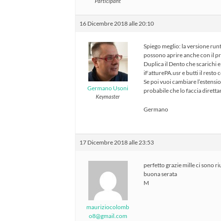
Participant
16 Dicembre 2018 alle 20:10
Spiego meglio: la versione runt
possono aprire anche con il p
Duplica il Dento che scarichi e 
iFatturePA.usr e butti il resto
Se poi vuoi cambiare l’estensi
Germano Usoni
probabile che lo faccia diret
Keymaster
Germano
17 Dicembre 2018 alle 23:53
perfetto grazie mille ci sono ri
buona serata
M
mauriziocolomb
o8@gmail.com