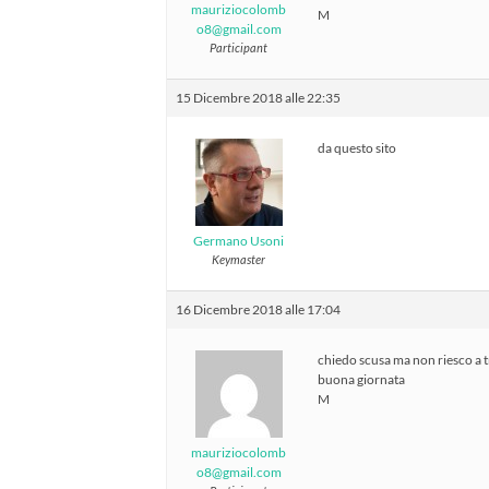
mauriziocolomb
M
o8@gmail.com
Participant
15 Dicembre 2018 alle 22:35
da questo sito
Germano Usoni
Keymaster
16 Dicembre 2018 alle 17:04
chiedo scusa ma non riesco a t
buona giornata
M
mauriziocolomb
o8@gmail.com