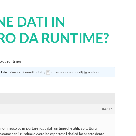
E DATI IN
RO DA RUNTIME?
ro da runtime?
updated
7 years, 7 months fa
by
mauriziocolombo8@gmail.com
.
#4315
non riesco ad importare i dati dal run time che utilizzo tuttora
a come per il runtime ovvero ho esportato i dati ed ho aperto dento