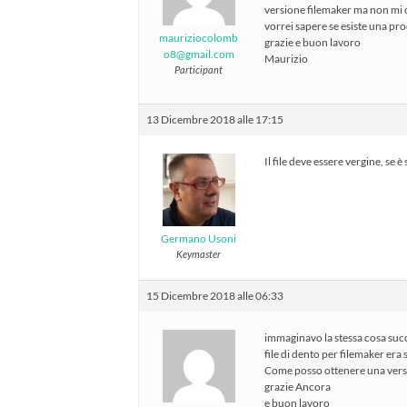
versione filemaker ma non mi c
vorrei sapere se esiste una pr
mauriziocolomb
grazie e buon lavoro
o8@gmail.com
Maurizio
Participant
13 Dicembre 2018 alle 17:15
Il file deve essere vergine, se 
Germano Usoni
Keymaster
15 Dicembre 2018 alle 06:33
immaginavo la stessa cosa succ
file di dento per filemaker era
Come posso ottenere una vers
grazie Ancora
e buon lavoro