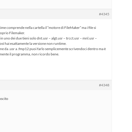
#4345
ime comprende nella cartella il “motore di FileMaker” ma i file si
roprio Filemaker.
in uno dei due tieni solo dnt.usr – algt.usr – trcct.usr – mnl.usr –
 così hai esattamente la versione non runtime.
one da .usr a .fmp12 puoi farlo semplicemente scrivendoci dentro ma è
tamente il programma, non ricordo bene.
#4348
uscito