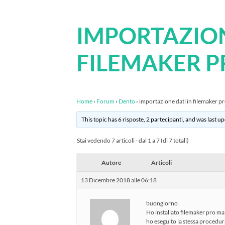
IMPORTAZION
FILEMAKER P
Home
›
Forum
›
Dento
›
importazione dati in filemaker p
This topic has 6 risposte, 2 partecipanti, and was last 
Stai vedendo 7 articoli - dal 1 a 7 (di 7 totali)
Autore
Articoli
13 Dicembre 2018 alle 06:18
buongiorno
Ho installato filemaker pro ma 
ho eseguito la stessa procedur