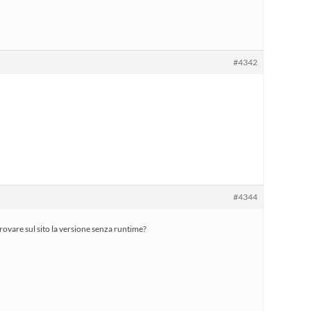
#4342
#4344
rovare sul sito la versione senza runtime?