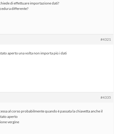
hiede di effettuare importazione dati?
ocedura differente?
#4321
è stato aperto una volta non importa più i dati
#4335
essa al corso probabilmente quando è passata la chiavetta anche il
 stato aperto
ione vergine