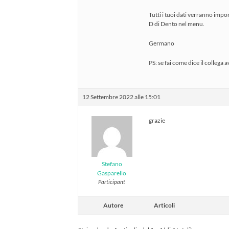
Tutti i tuoi dati verranno impor
D di Dento nel menu.
Germano
PS: se fai come dice il collega
12 Settembre 2022 alle 15:01
grazie
Stefano
Gasparello
Participant
Autore
Articoli