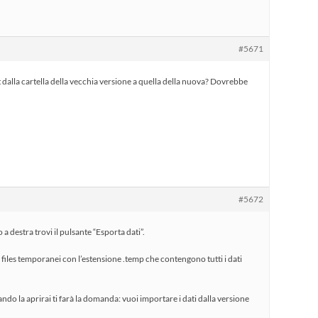
#5671
nt dalla cartella della vecchia versione a quella della nuova? Dovrebbe
#5672
 a destra trovi il pulsante “Esporta dati”.
 files temporanei con l’estensione .temp che contengono tutti i dati
ndo la aprirai ti farà la domanda: vuoi importare i dati dalla versione