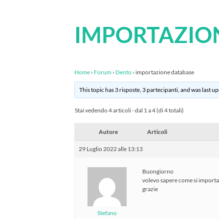
IMPORTAZIO
Home
›
Forum
›
Dento
›
importazione database
This topic has 3 risposte, 3 partecipanti, and was last 
Stai vedendo 4 articoli - dal 1 a 4 (di 4 totali)
Autore
Articoli
29 Luglio 2022 alle 13:13
Buongiorno
volevo sapere come si importan
grazie
Stefano