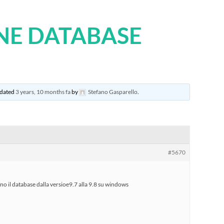
NE DATABASE
updated
3 years, 10 months fa
by
Stefano Gasparello
.
#5670
o il database dalla versioe9.7 alla 9.8 su windows