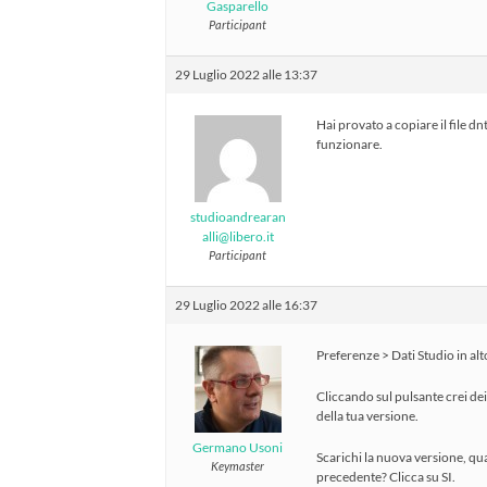
Gasparello
Participant
29 Luglio 2022 alle 13:37
Hai provato a copiare il file d
funzionare.
studioandrearan
alli@libero.it
Participant
29 Luglio 2022 alle 16:37
Preferenze > Dati Studio in alto
Cliccando sul pulsante crei dei
della tua versione.
Germano Usoni
Scarichi la nuova versione, qua
Keymaster
precedente? Clicca su SI.