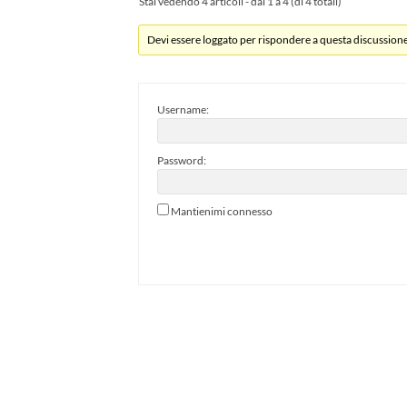
Stai vedendo 4 articoli - dal 1 a 4 (di 4 totali)
Devi essere loggato per rispondere a questa discussione
Username:
Password:
Mantienimi connesso