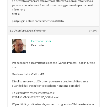
ho provato a generare attraverso iFatturaPA e con questo riesco a
generare la cartella e il file xml. qualche suggerimento per capire il
mio errore
grazie
ps il plug in è stato corretamente installato
11 Dicembre 2018 alle 09:49
#4297
Germano Usoni
Keymaster
Per accedere a Trasmittenti e cedenti (vanno immessi i dati in tutte e
due:
Gestione dati > iFatturePA
Di solito errore – …..XML non puo essere creato sul disco esce
quando i dati trasmittente e cedente non sono completi
il file xml deve essere intestato cosi:
ITSNUGMN56S29F205Z_00069.xml
IT per l’italia, codice fiscale, numero progressivo XML e estensione