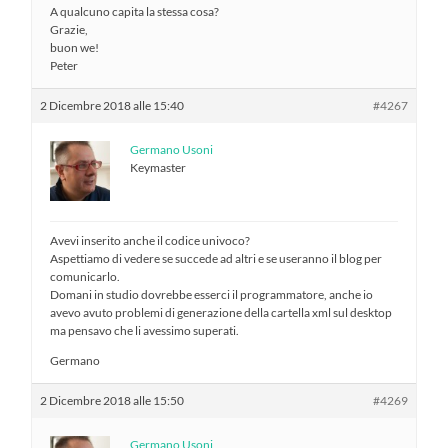
A qualcuno capita la stessa cosa?
Grazie,
buon we!
Peter
2 Dicembre 2018 alle 15:40
#4267
Germano Usoni
Keymaster
Avevi inserito anche il codice univoco?
Aspettiamo di vedere se succede ad altri e se useranno il blog per
comunicarlo.
Domani in studio dovrebbe esserci il programmatore, anche io
avevo avuto problemi di generazione della cartella xml sul desktop
ma pensavo che li avessimo superati.
Germano
2 Dicembre 2018 alle 15:50
#4269
Germano Usoni