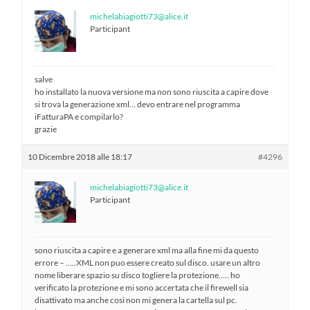
michelabiagiotti73@alice.it
Participant
salve
ho installato la nuova versione ma non sono riuscita a capire dove
si trova la generazione xml… devo entrare nel programma
iFatturaPA e compilarlo?
grazie
10 Dicembre 2018 alle 18:17
#4296
michelabiagiotti73@alice.it
Participant
sono riuscita a capire e a generare xml ma alla fine mi da questo
errore – …..XML non puo essere creato sul disco. usare un altro
nome liberare spazio su disco togliere la protezione….. ho
verificato la protezione e mi sono accertata che il firewell sia
disattivato ma anche cosi non mi genera la cartella sul pc.