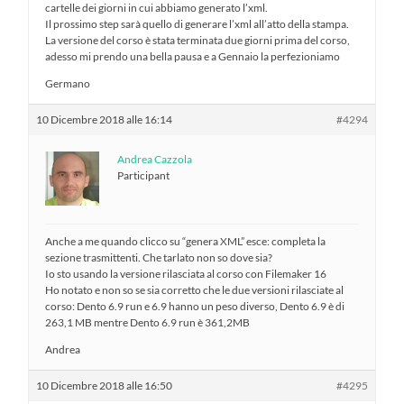
cartelle dei giorni in cui abbiamo generato l’xml.
Il prossimo step sarà quello di generare l’xml all’atto della stampa.
La versione del corso è stata terminata due giorni prima del corso,
adesso mi prendo una bella pausa e a Gennaio la perfezioniamo
Germano
10 Dicembre 2018 alle 16:14
#4294
Andrea Cazzola
Participant
Anche a me quando clicco su “genera XML” esce: completa la
sezione trasmittenti. Che tarlato non so dove sia?
Io sto usando la versione rilasciata al corso con Filemaker 16
Ho notato e non so se sia corretto che le due versioni rilasciate al
corso: Dento 6.9 run e 6.9 hanno un peso diverso, Dento 6.9 è di
263,1 MB mentre Dento 6.9 run è 361,2MB
Andrea
10 Dicembre 2018 alle 16:50
#4295