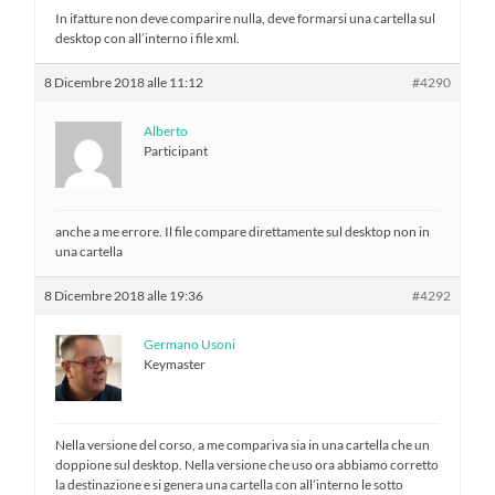
In ifatture non deve comparire nulla, deve formarsi una cartella sul
desktop con all’interno i file xml.
8 Dicembre 2018 alle 11:12
#4290
Alberto
Participant
anche a me errore. Il file compare direttamente sul desktop non in
una cartella
8 Dicembre 2018 alle 19:36
#4292
Germano Usoni
Keymaster
Nella versione del corso, a me compariva sia in una cartella che un
doppione sul desktop. Nella versione che uso ora abbiamo corretto
la destinazione e si genera una cartella con all’interno le sotto