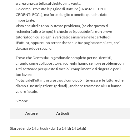
si crea una cartella sul desktop ma vuota.
Ho compilato tutte le pagine di Ifatture (TRASMITTENTI..
CEDENTI ECC..), ma forse sbaglio o ometto qualche dato
importante.
Visto che altri hanno lo stesso problema, (so che questo ti
richiederà altro tempo) ti chiedo se è possibile fare un breve
tutorial con cui spieghi i vari dati da inserire nelle cartelle di
IFattura, oppure uno screenshot delle tue pagine compilate , così
da capire dove sbaglio.
Trovo che Dento sia un gestionale completo per noi dentisti,
girando come collaboratore, i colleghi hanno sempre problemi con
altri software per questo ti faccio i complimenti e ti ringrazio per il
tuo lavoro.
Notizia dell’ultima ora,se a qualcuno può interessare, le fatture che
diamo ai nostri pazienti (privati) , anche se trasmesse al SDI hanno
valore fiscale.
Simone
Autore
Articoli
Stai vedendo 14 articoli - dal 1 a 14 (di 14 totali)