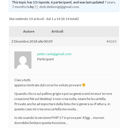
This topic has 13 risposte, 6 partecipanti, and was last updated
7 years,
7 months fa
by
dott.dedionigi@gmail.com
.
Stai vedendo 14 articoli - dal 1 a 14 (di 14 totali)
Autore
Articoli
2 Dicembre 2018 alle 00:09
#4265
peter.rauls@gmail.com
Participant
Ciao a tutti,
appena rientrato dal corso ho voluto provare
Quando clicco sul pallino grigio e poi su genera xml mi esce ‘errore
creazione file sul desktop’ e non crea nulla, neanche la cartella.
Provato anche ad esportare dalla lista che si genera su iFattura, in
questo caso mi crea una cartella ma vuota…
Io sto usando la versione FMP 17 in prova per 45gg….ma non
dovrebbe limitare questa funzione…