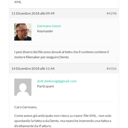
XML
11 Dicembre 2018 alle 09:49
#4298
Germano Usoni
Keymaster
I pesi diversi dei file sono dovuti al fatto che il runtime contiene il
motore filemaker per eseguire Dento
14 Dicembre 2018 alle 11:44
#4326
dott.dedionigi@gmail.com
Participant
Caro Germano,
Come avevo già anticipato non riesco a creare i file XML.. non solo
spuntando la fattura da Dento, ma neanche inserendo una fattura
direttamente da IFatture,