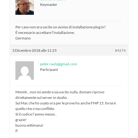
Keymaster
Per caso non era uscito un avviso di installazione plug in?
É necessario accettare l’installazione.
Germano
3 Dicembre 2018 alle 11:25
#4274
peter.rauls@gmail.com
Participant
Mmmh…non mi sembra sia uscito nulla, domani riprovo
direttamente sul server in studio.
Sul Mac che ho usato ora per le prove ho anche FMP 15, forse è
quello che crea conflitto.
Sì il codice l’avevo messo..
grazie!
buona settimana!
P.