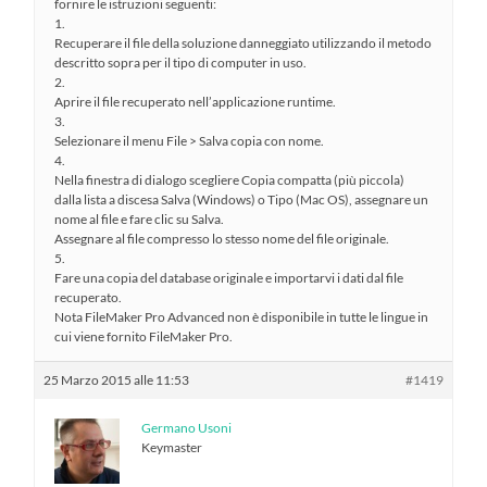
fornire le istruzioni seguenti:
1.
Recuperare il file della soluzione danneggiato utilizzando il metodo
descritto sopra per il tipo di computer in uso.
2.
Aprire il file recuperato nell’applicazione runtime.
3.
Selezionare il menu File > Salva copia con nome.
4.
Nella finestra di dialogo scegliere Copia compatta (più piccola)
dalla lista a discesa Salva (Windows) o Tipo (Mac OS), assegnare un
nome al file e fare clic su Salva.
Assegnare al file compresso lo stesso nome del file originale.
5.
Fare una copia del database originale e importarvi i dati dal file
recuperato.
Nota FileMaker Pro Advanced non è disponibile in tutte le lingue in
cui viene fornito FileMaker Pro.
25 Marzo 2015 alle 11:53
#1419
Germano Usoni
Keymaster