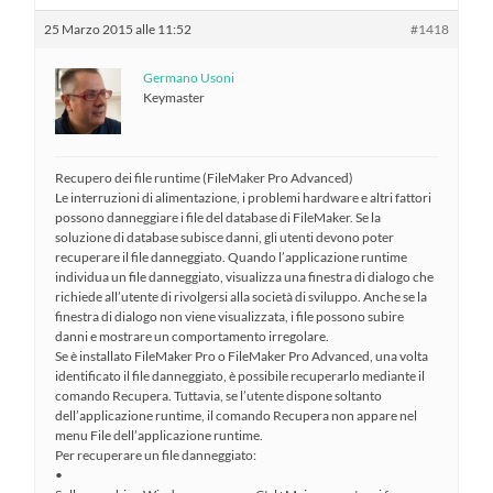
25 Marzo 2015 alle 11:52
#1418
Germano Usoni
Keymaster
Recupero dei file runtime (FileMaker Pro Advanced)
Le interruzioni di alimentazione, i problemi hardware e altri fattori
possono danneggiare i file del database di FileMaker. Se la
soluzione di database subisce danni, gli utenti devono poter
recuperare il file danneggiato. Quando l’applicazione runtime
individua un file danneggiato, visualizza una finestra di dialogo che
richiede all’utente di rivolgersi alla società di sviluppo. Anche se la
finestra di dialogo non viene visualizzata, i file possono subire
danni e mostrare un comportamento irregolare.
Se è installato FileMaker Pro o FileMaker Pro Advanced, una volta
identificato il file danneggiato, è possibile recuperarlo mediante il
comando Recupera. Tuttavia, se l’utente dispone soltanto
dell’applicazione runtime, il comando Recupera non appare nel
menu File dell’applicazione runtime.
Per recuperare un file danneggiato:
•