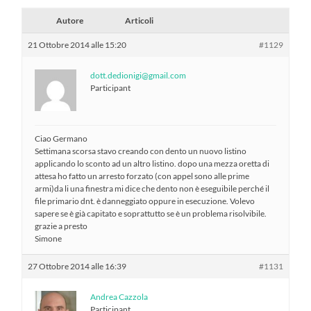
Autore
Articoli
21 Ottobre 2014 alle 15:20
#1129
dott.dedionigi@gmail.com
Participant
Ciao Germano
Settimana scorsa stavo creando con dento un nuovo listino
applicando lo sconto ad un altro listino. dopo una mezza oretta di
attesa ho fatto un arresto forzato (con appel sono alle prime
armi)da li una finestra mi dice che dento non è eseguibile perché il
file primario dnt. è danneggiato oppure in esecuzione. Volevo
sapere se è già capitato e soprattutto se è un problema risolvibile.
grazie a presto
Simone
27 Ottobre 2014 alle 16:39
#1131
Andrea Cazzola
Participant