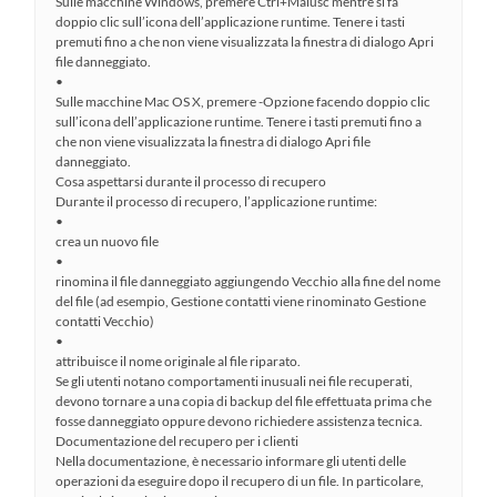
Sulle macchine Windows, premere Ctrl+Maiusc mentre si fa
doppio clic sull’icona dell’applicazione runtime. Tenere i tasti
premuti fino a che non viene visualizzata la finestra di dialogo Apri
file danneggiato.
•
Sulle macchine Mac OS X, premere -Opzione facendo doppio clic
sull’icona dell’applicazione runtime. Tenere i tasti premuti fino a
che non viene visualizzata la finestra di dialogo Apri file
danneggiato.
Cosa aspettarsi durante il processo di recupero
Durante il processo di recupero, l’applicazione runtime:
•
crea un nuovo file
•
rinomina il file danneggiato aggiungendo Vecchio alla fine del nome
del file (ad esempio, Gestione contatti viene rinominato Gestione
contatti Vecchio)
•
attribuisce il nome originale al file riparato.
Se gli utenti notano comportamenti inusuali nei file recuperati,
devono tornare a una copia di backup del file effettuata prima che
fosse danneggiato oppure devono richiedere assistenza tecnica.
Documentazione del recupero per i clienti
Nella documentazione, è necessario informare gli utenti delle
operazioni da eseguire dopo il recupero di un file. In particolare,