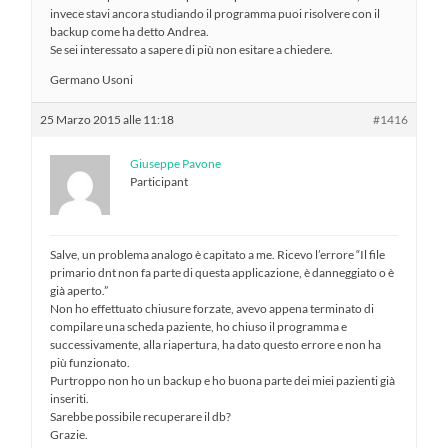
invece stavi ancora studiando il programma puoi risolvere con il
backup come ha detto Andrea.
Se sei interessato a sapere di più non esitare a chiedere.
Germano Usoni
25 Marzo 2015 alle 11:18
#1416
Giuseppe Pavone
Participant
Salve, un problema analogo è capitato a me. Ricevo l’errore “Il file
primario dnt non fa parte di questa applicazione, è danneggiato o è
già aperto.”
Non ho effettuato chiusure forzate, avevo appena terminato di
compilare una scheda paziente, ho chiuso il programma e
successivamente, alla riapertura, ha dato questo errore e non ha
più funzionato.
Purtroppo non ho un backup e ho buona parte dei miei pazienti già
inseriti.
Sarebbe possibile recuperare il db?
Grazie.