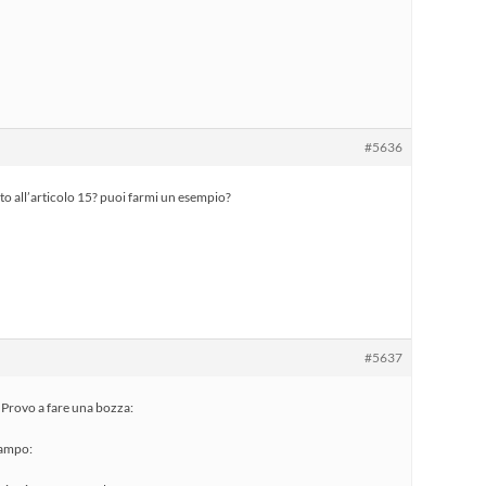
#5636
o all’articolo 15? puoi farmi un esempio?
#5637
. Provo a fare una bozza:
 campo: