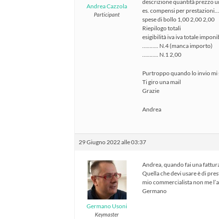
descrizione quantità prezzo un
Andrea Cazzola
es. compensi per prestazioni…
Participant
spese di bollo 1,00 2,00 2,00
Riepilogo totali
esigibilità iva iva totale imponi
……….. N.4 (manca importo)
……….. N.1 2,00
Purtroppo quando lo invio mi s
Ti giro una mail
Grazie
Andrea
29 Giugno 2022 alle 03:37
Andrea, quando fai una fattura 
Quella che devi usare è di pre
mio commercialista non me l’
Germano
Germano Usoni
Keymaster