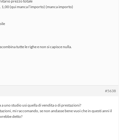
itario prezzo totale
. 1,00 (qui manca l’importo) (manca importo)
bile
combina tutte le righe e non si capisce nulla.
#5638
a uno studio usi quella di vendita o di prestazioni?
stazioni, mi raccomando, se non andasse bene vuoi che in questi anni il
avrebbe detto?