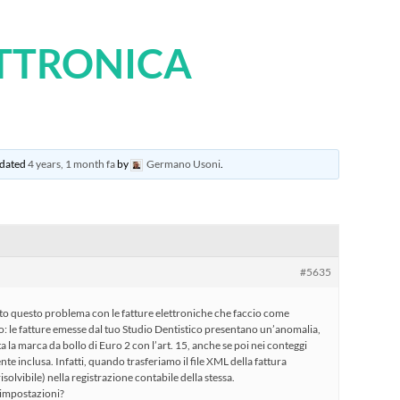
TTRONICA
updated
4 years, 1 month fa
by
Germano Usoni
.
#5635
o questo problema con le fatture elettroniche che faccio come
io: le fatture emesse dal tuo Studio Dentistico presentano un’anomalia,
 la marca da bollo di Euro 2 con l’art. 15, anche se poi nei conteggi
nte inclusa. Infatti, quando trasferiamo il file XML della fattura
risolvibile) nella registrazione contabile della stessa.
 impostazioni?