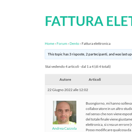
FATTURA ELE
Home
›
Forum
›
Dento
›
Fattura elettronica
This topic has 3 risposte, 2 partecipanti, and was last 
Stai vedendo 4 articoli - dal 1 a 4 (di 4 totali)
Autore
Articoli
22 Giugno 2022 alle 12:02
Buongiorno, mi hanno sollevat
collaboratore in un altro stud
nel senso che non viene esposta
del totale finale viene giustame
elettronica, si crea un errore (
Andrea Cazzola
Posso modificare qualcosa da