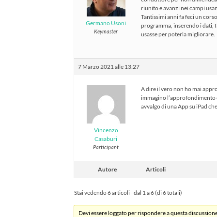
riunito e avanzi nei campi usan
Tantissimi anni fa feci un cors
Germano Usoni
programma, inserendo i dati, f
Keymaster
usasse per poterla migliorare.
7 Marzo 2021 alle 13:27
A dire il vero non ho mai appro
immagino l’approfondimento ch
avvalgo di una App su iPad ch
Vincenzo
Casaburi
Participant
Autore
Articoli
Stai vedendo 6 articoli - dal 1 a 6 (di 6 totali)
Devi essere loggato per rispondere a questa discussione