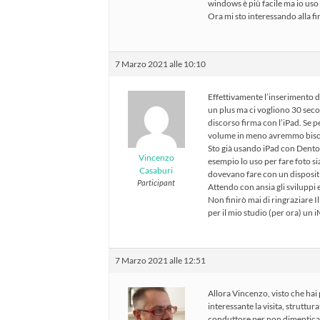
windows è più facile ma io us
Ora mi sto interessando alla fi
7 Marzo 2021 alle 10:10
Effettivamente l’inserimento de
un plus ma ci vogliono 30 secon
discorso firma con l’iPad. Se
volume in meno avremmo bisog
Sto già usando iPad con Dento
Vincenzo
esempio lo uso per fare foto si
Casaburi
dovevano fare con un dispositi
Participant
Attendo con ansia gli sviluppi 
Non finirò mai di ringraziare I
per il mio studio (per ora) un
7 Marzo 2021 alle 12:51
Allora Vincenzo, visto che hai 
interessante la visita, struttu
conduttore per non dimenticare