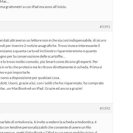
o Mac…
rma grafometri a con iPad ma sono all’inizio.
#5391
i dati attraverso un lettore non è che sia così indispensabile, di sicuro
di per inserire 2 notizie anagrafiche. Trovo invece interessante il
 pensiamo a quanta carta ed inchiostro risparmieremmo e quanto
no per la conservazione delle scartoffie…
 e lo trovo molto comodo, più Smart come dicono gli esperti. Per
a in orto che protesi e me le ritrovo direttamente in scheda. Prima si
vo e poi importarle.
e sono a disposizione per qualsiasi cosa.
l dott. Usoni, grazie a lui, con i soldi che ho risparmiato, ho comprato
 iMac, un MacBook ed un iPad. Grazie ed ancora grazie!
#5392
parlato di ortodonzia, ti invito a vedere la scheda ortodontica, è
rata con tendine personalizzabili che consente di avere un filo
 nessun, metti il MacBook o l’iPad su un servo mobile vicino al