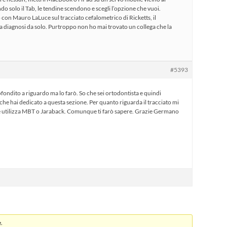
do solo il Tab, le tendine scendono e scegli l’opzione che vuoi.
o con Mauro LaLuce sul tracciato cefalometrico di Ricketts, il
a diagnosi da solo. Purtroppo non ho mai trovato un collega che la
#5393
fondito a riguardo ma lo farò. So che sei ortodontista e quindi
e hai dedicato a questa sezione. Per quanto riguarda il tracciato mi
e utilizza MBT o Jaraback. Comunque ti farò sapere. Grazie Germano
.