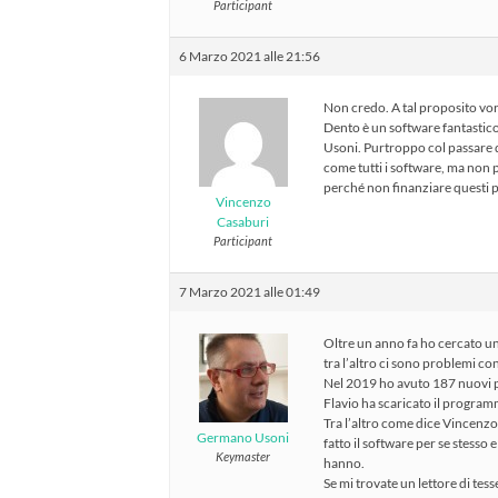
Participant
6 Marzo 2021 alle 21:56
Non credo. A tal proposito vor
Dento è un software fantastico
Usoni. Purtroppo col passare
come tutti i software, ma non
perché non finanziare questi 
Vincenzo
Casaburi
Participant
7 Marzo 2021 alle 01:49
Oltre un anno fa ho cercato un
tra l’altro ci sono problemi co
Nel 2019 ho avuto 187 nuovi pa
Flavio ha scaricato il program
Tra l’altro come dice Vincenzo
Germano Usoni
fatto il software per se stesso 
Keymaster
hanno.
Se mi trovate un lettore di tes