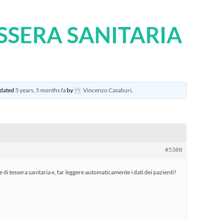
ESSERA SANITARIA
updated
5 years, 5 months fa
by
Vincenzo Casaburi
.
#5388
e di tessera sanitaria e, far leggere automaticamente i dati dei pazienti?