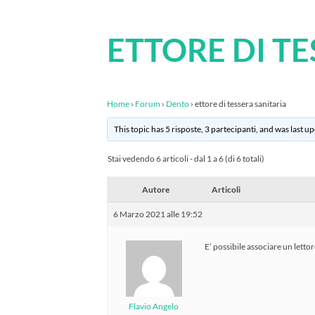
ETTORE DI T
Home
›
Forum
›
Dento
›
ettore di tessera sanitaria
This topic has 5 risposte, 3 partecipanti, and was last 
Stai vedendo 6 articoli - dal 1 a 6 (di 6 totali)
Autore
Articoli
6 Marzo 2021 alle 19:52
E’ possibile associare un lettor
Flavio Angelo