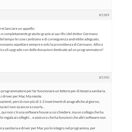
#5389
rei lanciare un appello:
 e completamente gratuito grazie ai sacrifici del dottor Germano
 del tempo le cose cambiano e di conseguenza andrebbe adeguato,
 possiamo aspettare sempre e solo la provvidenza di Germano. Allora
piccoli upgrade con delle donazioni destinate ad un programmatore?
#5390
 programmatore per far funzionare un lettore per di tessera sanitaria,
n i driver per Mac Ma niente.
zienti, perciò non più di 1-2 inserimenti di anagrafiche al giorno,
ma ieri non sà ancora cosa fa…
, qui non c’è una software house a cui chiedere, ma un collega che ha
e lo regala ai colleghi… e assicuro che ha funzioni che altri software non
sera sanitaria e driver per Mac poi lo integro nel programma, per