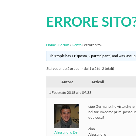
ERRORE SITO
Home
›
Forum
›
Dento
›
errore sito?
This topic has 1 risposta, 2 partecipanti, and was last 
Stai vedendo 2 articoli - dal 1 a 2 (di 2 totali)
Autore
Articoli
1 Febbraio 2018 alle 09:33
ciao Germano, ho visto che ier
nel forum come primi post quel
qualcosa?
ciao
Alessandro Del
Alessandro