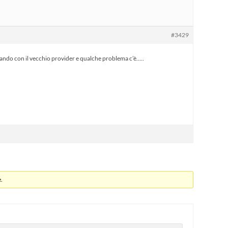
#3429
tornando con il vecchio provider e qualche problema c’è…..
.