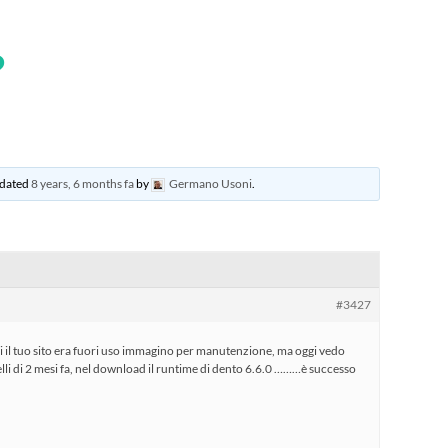
?
updated
8 years, 6 months fa
by
Germano Usoni
.
#3427
i il tuo sito era fuori uso immagino per manutenzione, ma oggi vedo
li di 2 mesi fa, nel download il runtime di dento 6.6.0 ………è successo