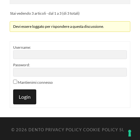
Stai vedendo 3 articoli - dal 1 a 3 (di 3 totali)
Devi essere loggato per rispondere a questa discussione.
Username:
Password:
Mantienimi connesso
Login
© 2026
DENTO
PRIVACY POLICY
COOKIE POLICY
SU ↑