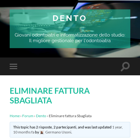
DENTO
Giovani odontoiatri e informatizzazione dello studio:
Il migliore gestionale per l'odontoiatra
Attiva/
Attiva/disattiva
il
il
campo
menu
di
sui
ricerca
ELIMINARE FATTURA
dispositivi
mobili
SBAGLIATA
Home
›
Forum
›
Dento
›
Eliminare fattura Sbagliata
This topic has 2 risposte, 2 partecipanti, and was last updated
1 year,
10 months fa
by
Germano Usoni
.