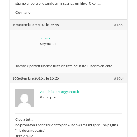
stiamo ancora provando a me scarica un file di 0 kb……
Germano
10 Settembre 2015 alle 09:48
#1661
admin
Keymaster
adesso è perfettamente funzionante. Scusate l’ inconveniente.
16 Settembre 2015 alle 15:25
#1684
vanniniandrea@yahoo.it
Participant
Ciao a tutti,
ho provatoa a scricare dento per windows ma mi apre una pagina
“file does not exist”
grazie mille