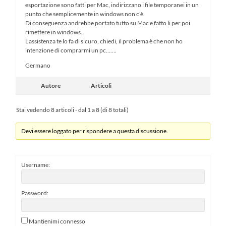
esportazione sono fatti per Mac, indirizzano i file temporanei in un
punto che semplicemente in windows non c’è.
Di conseguenza andrebbe portato tutto su Mac e fatto li per poi
rimettere in windows.
L’assistenza te lo fa di sicuro, chiedi, il problema è che non ho
intenzione di comprarmi un pc…….
Germano
Autore
Articoli
Stai vedendo 8 articoli - dal 1 a 8 (di 8 totali)
Devi essere loggato per rispondere a questa discussione.
Username:
Password:
Mantienimi connesso