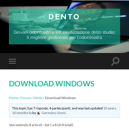
DENTO
Giovani odontoiatri e informatizzazione dello studio:
Il migliore gestionale per l'odontoiatra
Attiva/
Attiva/disattiva
il
il
campo
menu
di
sui
ricerca
DOWNLOAD WINDOWS
dispositivi
mobili
Home
›
Forum
›
Dento
›
Download Windows
This topic has 7 risposte, 4 partecipanti, and was last updated
10 years,
10 months fa
by
Germano Usoni
.
Stai vedendo 8 articoli - dal 1 a 8 (di 8 totali)