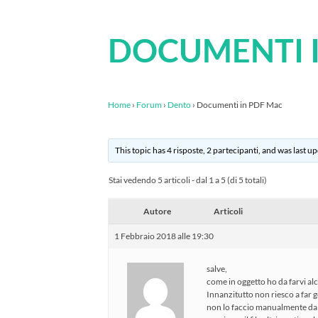
DOCUMENTI 
Home
›
Forum
›
Dento
›
Documenti in PDF Mac
This topic has 4 risposte, 2 partecipanti, and was last 
Stai vedendo 5 articoli - dal 1 a 5 (di 5 totali)
Autore
Articoli
1 Febbraio 2018 alle 19:30
salve,
come in oggetto ho da farvi a
Innanzitutto non riesco a far
non lo faccio manualmente dalla