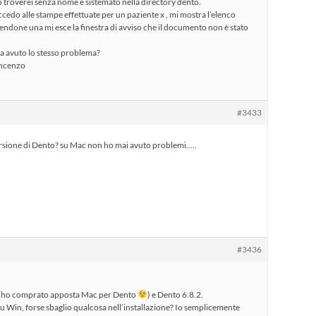
lo troverei senza nome e sistemato nella directory dento.
do alle stampe effettuate per un paziente x , mi mostra l’elenco
endone una mi esce la finestra di avviso che il documento non è stato
a avuto lo stesso problema?
incenzo
#3433
rsione di Dento? su Mac non ho mai avuto problemi…..
#3436
 (ho comprato apposta Mac per Dento
) e Dento 6.8.2.
 su Win, forse sbaglio qualcosa nell’installazione? Io semplicemente