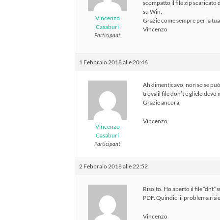
scompatto il file zip scaricato
su Win.
Vincenzo
Grazie come sempre per la tua 
Casaburi
Vincenzo
Participant
1 Febbraio 2018 alle 20:46
Ah dimenticavo, non so se può
trova il file don’t e glielo devo
Grazie ancora.
Vincenzo
Vincenzo
Casaburi
Participant
2 Febbraio 2018 alle 22:52
Risolto. Ho aperto il file “dnt”
PDF. Quindici il problema risie
Vincenzo