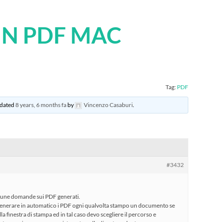
IN PDF MAC
Tag:
PDF
updated
8 years, 6 months fa
by
Vincenzo Casaburi
.
#3432
lcune domande sui PDF generati.
 generare in automatico i PDF ogni qualvolta stampo un documento se
 finestra di stampa ed in tal caso devo scegliere il percorso e