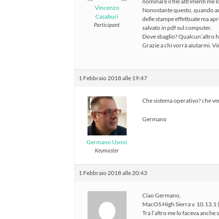
nominare il file altrimenti me 
Vincenzo
Nonostante questo, quando acce
Casaburi
delle stampe effettuate ma apr
Participant
salvato in pdf sul computer.
Dove sbaglio? Qualcun’altro h
Grazie a chi vorrà aiutarmi. V
1 Febbraio 2018 alle 19:47
Che sistema operativo? che ve
Germano
Germano Usoni
Keymaster
1 Febbraio 2018 alle 20:43
Ciao Germano,
MacOS High Sierra v. 10.13.1
Tra l’altro me lo faceva anche