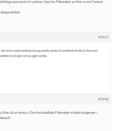
 dal blog e poi avvio il runtime. Non ho Filemaker su Mac e non l’avevo
disponibilità.
#3437
 servire come notizia ma quando avvio il runtime mi dice che non
 mettere io il percorso ogni volta.
#3448
 sul Mac di un amico. Che ha installato Filemaker e tutto funge per i
deva lì.