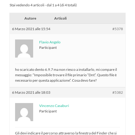
Stai vedendo 4 articoli - dal 1 a 4 (di 4 totali)
Autore
Articoli
6 Marzo 2021 alle 15:54
#5378
Flavio Angelo
Participant
ho scaricato dento 6.9.7 ma non riesco a installarlo, mi compare il
messaggio: “Impossibile trovare il file primario “Dnt”. Questo file è
necessario per questa applicazione”. Cosa devo fare?
6 Marzo 2021 alle 18:03
#5382
Vincenzo Casaburi
Participant
Gli devi indicare il percorso attraverso la finestra del Finder che si