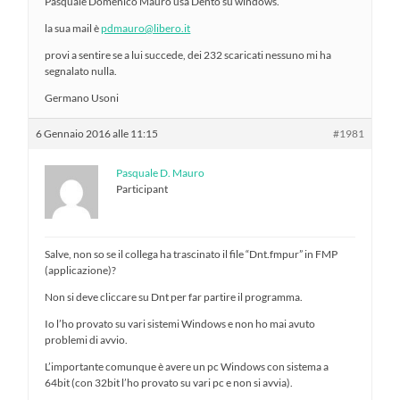
Pasquale Domenico Mauro usa Dento su windows.
la sua mail è
pdmauro@libero.it
provi a sentire se a lui succede, dei 232 scaricati nessuno mi ha
segnalato nulla.
Germano Usoni
6 Gennaio 2016 alle 11:15
#1981
Pasquale D. Mauro
Participant
Salve, non so se il collega ha trascinato il file “Dnt.fmpur” in FMP
(applicazione)?
Non si deve cliccare su Dnt per far partire il programma.
Io l’ho provato su vari sistemi Windows e non ho mai avuto
problemi di avvio.
L’importante comunque è avere un pc Windows con sistema a
64bit (con 32bit l’ho provato su vari pc e non si avvia).