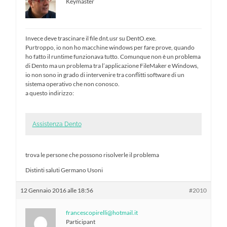
Keymaster
Invece deve trascinare il file dnt.usr su DentO.exe.
Purtroppo, io non ho macchine windows per fare prove, quando
ho fatto il runtime funzionava tutto. Comunque non è un problema
di Dento ma un problema tra l’applicazione FileMaker e Windows,
io non sono in grado di intervenire tra conflitti software di un
sistema operativo che non conosco.
a questo indirizzo:
Assistenza Dento
trova le persone che possono risolverle il problema
Distinti saluti Germano Usoni
12 Gennaio 2016 alle 18:56
#2010
francescopirelli@hotmail.it
Participant