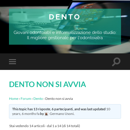
DENTO
Giovani odontoiatri e informatizzazione dello studio:
Il migliore gestionale per l'odontoiatra
Attiva/
Attiva/disattiva
il
il
campo
menu
di
sui
ricerca
DENTO NON SI AVVIA
dispositivi
mobili
Home
›
Forum
›
Dento
›
Dento non si avvia
This topic has 13 risposte, 6 partecipanti, and was last updated
10
years, 6 months fa
by
Germano Usoni
.
Stai vedendo 14 articoli - dal 1 a 14 (di 14 totali)