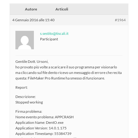
Autore
Articoli
4 Gennaio 2016 alle 15:40
#1964
s.sestito@tiscali.it
Participant
Gentile Dott. Ursoni,
ho provato più volte a scaricare il suo programma per visionarlo
ma cliccando sul file dento ricevo un messaggio di errore che recita
questa: FileMaker Pro Runtime ha smesso di funzionare.
Report:
Descrizione:
Stopped working
Firma problema:
Nome evento problema: APPCRASH
Application Name: DentO.exe
Application Version: 14.0.1.175
Application Timestamp: 55384739