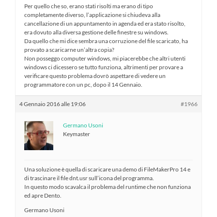
Per quello che so, erano stati risolti ma erano di tipo
completamente diverso, l’applicazione si chiudeva alla
cancellazione di un appuntamento in agenda ed era stato risolto,
era dovuto alla diversa gestione delle finestre su windows.
Da quello che mi dice sembra una corruzione del file scaricato, ha
provato a scaricarne un’altra copia?
Non posseggo computer windows, mi piacerebbe che altri utenti
windows ci dicessero se tutto funziona, altrimenti per provare a
verificare questo problema dovrò aspettare di vedere un
programmatore con un pc, dopo il 14 Gennaio.
4 Gennaio 2016 alle 19:06
#1966
Germano Usoni
Keymaster
Una soluzione è quella di scaricare una demo di FileMakerPro 14 e
di trascinare il file dnt.usr sull’icona del programma.
In questo modo scavalca il problema del runtime che non funziona
ed apre Dento.
Germano Usoni