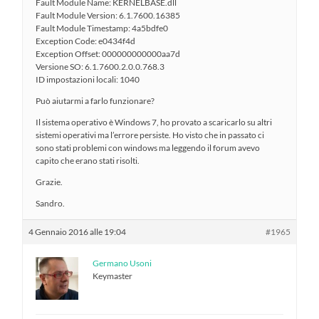
Fault Module Name: KERNELBASE.dll
Fault Module Version: 6.1.7600.16385
Fault Module Timestamp: 4a5bdfe0
Exception Code: e0434f4d
Exception Offset: 000000000000aa7d
Versione SO: 6.1.7600.2.0.0.768.3
ID impostazioni locali: 1040
Può aiutarmi a farlo funzionare?
Il sistema operativo è Windows 7, ho provato a scaricarlo su altri
sistemi operativi ma l’errore persiste. Ho visto che in passato ci
sono stati problemi con windows ma leggendo il forum avevo
capito che erano stati risolti.
Grazie.
Sandro.
4 Gennaio 2016 alle 19:04
#1965
Germano Usoni
Keymaster