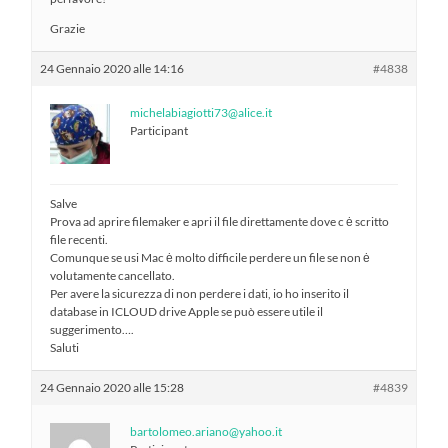
Grazie
24 Gennaio 2020 alle 14:16
#4838
michelabiagiotti73@alice.it
Participant
Salve
Prova ad aprire filemaker e apri il file direttamente dove c ė scritto
file recenti.
Comunque se usi Mac ė molto difficile perdere un file se non ė
volutamente cancellato.
Per avere la sicurezza di non perdere i dati, io ho inserito il
database in ICLOUD drive Apple se può essere utile il
suggerimento….
Saluti
24 Gennaio 2020 alle 15:28
#4839
bartolomeo.ariano@yahoo.it