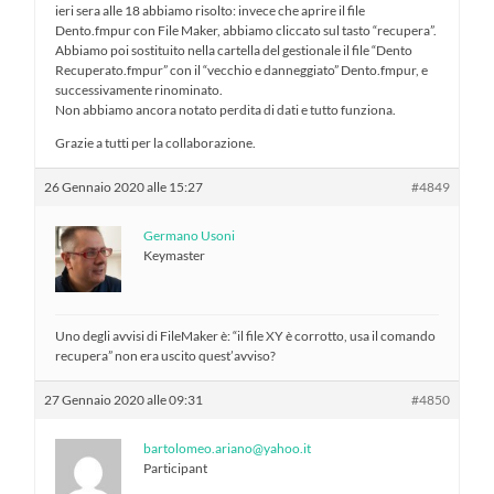
ieri sera alle 18 abbiamo risolto: invece che aprire il file
Dento.fmpur con File Maker, abbiamo cliccato sul tasto “recupera”.
Abbiamo poi sostituito nella cartella del gestionale il file “Dento
Recuperato.fmpur” con il “vecchio e danneggiato” Dento.fmpur, e
successivamente rinominato.
Non abbiamo ancora notato perdita di dati e tutto funziona.
Grazie a tutti per la collaborazione.
26 Gennaio 2020 alle 15:27
#4849
Germano Usoni
Keymaster
Uno degli avvisi di FileMaker è: “il file XY è corrotto, usa il comando
recupera” non era uscito quest’avviso?
27 Gennaio 2020 alle 09:31
#4850
bartolomeo.ariano@yahoo.it
Participant