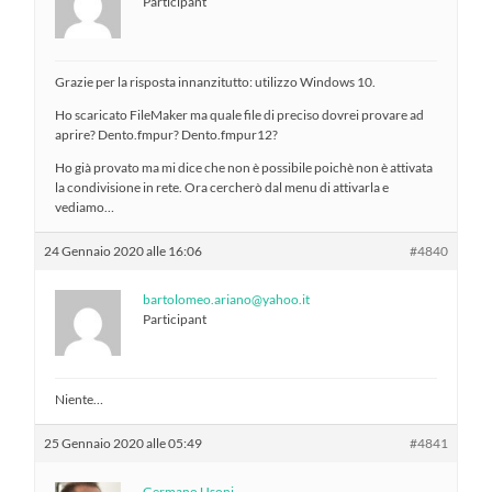
Participant
Grazie per la risposta innanzitutto: utilizzo Windows 10.
Ho scaricato FileMaker ma quale file di preciso dovrei provare ad
aprire? Dento.fmpur? Dento.fmpur12?
Ho già provato ma mi dice che non è possibile poichè non è attivata
la condivisione in rete. Ora cercherò dal menu di attivarla e
vediamo…
24 Gennaio 2020 alle 16:06
#4840
bartolomeo.ariano@yahoo.it
Participant
Niente…
25 Gennaio 2020 alle 05:49
#4841
Germano Usoni