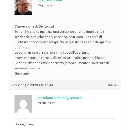
Keymaster
Che versione di Dento usi?
Se non ho capito male hai una versione runtime (quella che si
scarica dal sito) che non si apre e hai scaricato una copia di
FileMaker per provare ad aprirlo, in questo caso il file da aprire é
dnt.fmpur.
La condivisione di rete non influisce sull’apertura.
Prova spostare la cartella di Dento su un altro pc e aprirla da lì.
Se non ti dice che il file é corrotto, probabilmente è un errore del
sistema operativo.
Germano
25 Gennaio 2020 alle 15:44
#4842
bartolomeo.ariano@yahoo.it
Participant
Buongiorno,