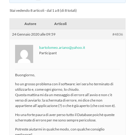
Stai vedendo 8 articoli - dal 1 a 8 (di 8 totali)
Autore
Articoli
24 Gennaio 2020 alle 09:59
#4836
bartolomeo.ariano@yahoo.it
Participant
Buongiorno,
ho un grosso problema con il software: ieri sera ho terminato di
utilizzarlo e, come ogni giorno, lo chiudo.
Questa mattina mi da un messaggio di errore all’avvio e non c’è
verso di avviarlo: la schermata di errore, mi dice che non
appartiene all’applicazione (?) o che è già aperto (che così non è).
Ho una forte paura di aver perso tutto il Database poichè queste
schermate di errore per me sono sempre pericolose.
Potreste aiutarmi in qualche modo, con qualche consiglio
perfavore?