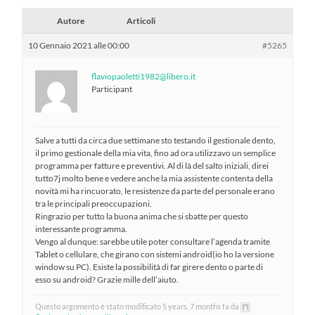
Autore
Articoli
10 Gennaio 2021 alle 00:00
#5265
flaviopaoletti1982@libero.it
Participant
Salve a tutti da circa due settimane sto testando il gestionale dento,
il primo gestionale della mia vita, fino ad ora utilizzavo un semplice
programma per fatture e preventivi. Al di là del salto iniziali, direi
tutto7j molto bene e vedere anche la mia assistente contenta della
novità mi ha rincuorato, le resistenze da parte del personale erano
tra le principali preoccupazioni.
Ringrazio per tutto la buona anima che si sbatte per questo
interessante programma.
Vengo al dunque: sarebbe utile poter consultare l’agenda tramite
Tablet o cellulare, che girano con sistemi android(io ho la versione
window su PC). Esiste la possibilità di far girere dento o parte di
esso su android? Grazie mille dell’aiuto.
Questo argomento è stato modificato 5 years, 7 months fa da