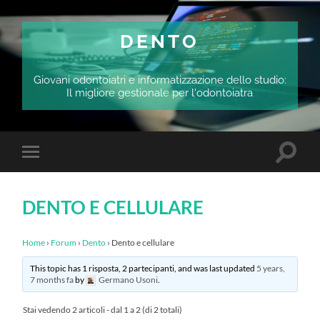
DENTO
Giovani odontoiatri e informatizzazione dello studio:
Il migliore gestionale per l'odontoiatra
Attiva/
Attiva/disattiva
il
il
campo
menu
di
sui
ricerca
DENTO E CELLULARE
dispositivi
mobili
Home
›
Forum
›
Dento
›
Dento e cellulare
This topic has 1 risposta, 2 partecipanti, and was last updated
5 years,
7 months fa
by
Germano Usoni
.
Stai vedendo 2 articoli - dal 1 a 2 (di 2 totali)