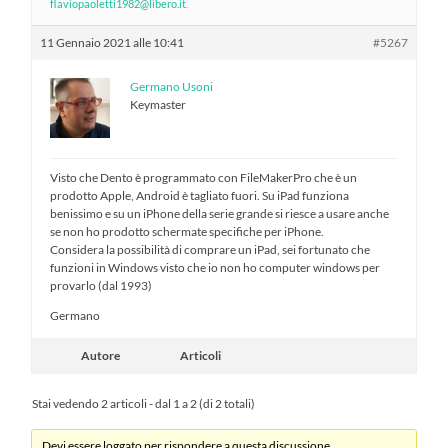
flaviopaoletti1982@libero.it
.
11 Gennaio 2021 alle 10:41
#5267
Germano Usoni
Keymaster
Visto che Dento è programmato con FileMakerPro che è un
prodotto Apple, Android è tagliato fuori. Su iPad funziona
benissimo e su un iPhone della serie grande si riesce a usare anche
se non ho prodotto schermate specifiche per iPhone.
Considera la possibilità di comprare un iPad, sei fortunato che
funzioni in Windows visto che io non ho computer windows per
provarlo (dal 1993)
Germano
Autore
Articoli
Stai vedendo 2 articoli - dal 1 a 2 (di 2 totali)
Devi essere loggato per rispondere a questa discussione.