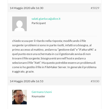
14 Maggio 2020 alle 16:30
#5029
salati.gianluca@alice.it
Participant
chiedo scusa per il ritardo nella risposta; modificando il file
sorgente i problemi si sono in parte risolti, infatti ora bisogna, al
primo accesso al mattino, andare su “gestione dati” e “iFatturaPA”: a
quel punto esce una schermata in cui il gestionale avvisa di non
trovare il file sorgente; bisogna entrare nell’host e andare a
selezionare il file “ifatt”. Ma questo potrebbe essere un problema di
come io ho gestito il file in FileMaker Server. In generale il problema
è aggirato, grazie.
14 Maggio 2020 alle 16:53
#5030
Germano Usoni
Keymaster