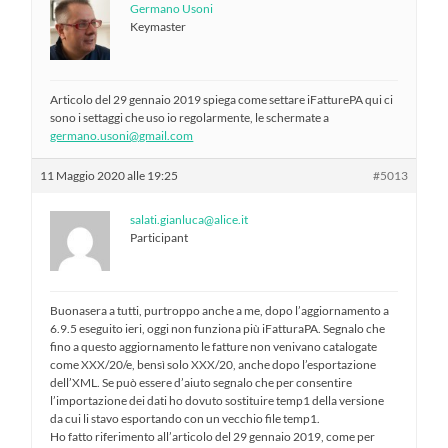
Germano Usoni
Keymaster
Articolo del 29 gennaio 2019 spiega come settare iFatturePA qui ci
sono i settaggi che uso io regolarmente, le schermate a
germano.usoni@gmail.com
11 Maggio 2020 alle 19:25
#5013
salati.gianluca@alice.it
Participant
Buonasera a tutti, purtroppo anche a me, dopo l’aggiornamento a
6.9.5 eseguito ieri, oggi non funziona più iFatturaPA. Segnalo che
fino a questo aggiornamento le fatture non venivano catalogate
come XXX/20/e, bensì solo XXX/20, anche dopo l’esportazione
dell’XML. Se può essere d’aiuto segnalo che per consentire
l’importazione dei dati ho dovuto sostituire temp1 della versione
da cui li stavo esportando con un vecchio file temp1.
Ho fatto riferimento all’articolo del 29 gennaio 2019, come per