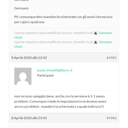
Germano
PS: comunque devi mandare le schermate con gli avvisi che escono
per capirci qualcosa
Questa risposta è stata modificata 6 years, 4 months fa da
Germano
Usoni
.
Questa risposta è stata modificata 6 years, 4 months fa da
Germano
Usoni
.
8 Aprile 2020 alle 22:02
#4985
paolo.dosselli@libero.it
Participant
non mi sono spiegato bene, anche con la versione 6.9.1 avevo
problemi. Comunque rivedo le impostazioni e se dovessi avere
ancora problemi , manderò la schermata ( a quale indirizzo?).
8 Aprile 2020 alle 23:45
#4986