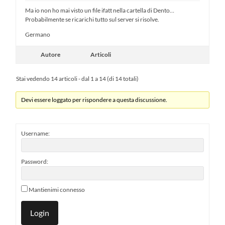
Ma io non ho mai visto un file ifatt nella cartella di Dento…
Probabilmente se ricarichi tutto sul server si risolve.
Germano
Autore
Articoli
Stai vedendo 14 articoli - dal 1 a 14 (di 14 totali)
Devi essere loggato per rispondere a questa discussione.
Username:
Password:
Mantienimi connesso
Login