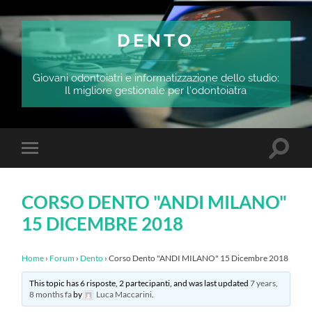
DENTO
Giovani odontoiatri e informatizzazione dello studio:
Il migliore gestionale per l'odontoiatra
Attiva/
Attiva/disattiva
il
il
campo
menu
di
sui
ricerca
CORSO DENTO "ANDI MILANO"
dispositivi
mobili
15 DICEMBRE 2018
Home
›
Forum
›
Dento
›
Corso Dento "ANDI MILANO" 15 Dicembre 2018
This topic has 6 risposte, 2 partecipanti, and was last updated
7 years,
8 months fa
by
Luca Maccarini
.