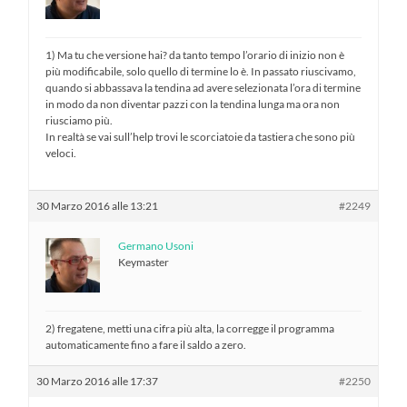
1) Ma tu che versione hai? da tanto tempo l’orario di inizio non è
più modificabile, solo quello di termine lo è. In passato riuscivamo,
quando si abbassava la tendina ad avere selezionata l’ora di termine
in modo da non diventar pazzi con la tendina lunga ma ora non
riusciamo più.
In realtà se vai sull’help trovi le scorciatoie da tastiera che sono più
veloci.
30 Marzo 2016 alle 13:21
#2249
Germano Usoni
Keymaster
2) fregatene, metti una cifra più alta, la corregge il programma
automaticamente fino a fare il saldo a zero.
30 Marzo 2016 alle 17:37
#2250