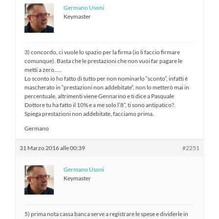
Germano Usoni
Keymaster
3) concordo, ci vuole lo spazio per la firma (io li faccio firmare
comunque). Basta che le prestazioni che non vuoi far pagare le
metti a zero…..
Lo sconto io ho fatto di tutto per non nominarlo “sconto”, infatti è
mascherato in “prestazioni non addebitate”, non lo metterò mai in
percentuale, altrimenti viene Gennarino e ti dice a Pasquale
Dottore tu ha fatto il 10% e a me solo l’8”, ti sono antipatico?.
Spiega prestazioni non addebitate, facciamo prima.
Germano
31 Marzo 2016 alle 00:39
#2251
Germano Usoni
Keymaster
5) prima nota cassa banca serve a registrare le spese e dividerle in