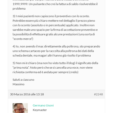
1999,9999. Un pulsante che crei la fattura di saldo risolverebbe il
problema
3) I miei pazienti non capiscono il preventivo con lo sconto.
Potrebbe essere più chiaro mettere nel dettaglio il prezzo pieno
con lo sconto (assoluto o in percentuale) applicato. Inoltre non
sarebbe male uno spazio per la firma di accettazione preventivo e
la possibilità di effettuare gratis alcune prestazioni (una sorta di
“sconto merce”)
4) Io, non avendo il mac direttamente alla poltrona, sto preparando
uno schema cartaceo per la raccolta alla poltrona dei dati della
scheda dentale, ma magari altri hanno già risolto il problema
5) Non mi è chiaro (ma non ho visto tutto il blog) il significato della
“prima nota”. Noto però che se si cancella una voce, non viene
richiesta conferma ed è andata per sempre (credo)
Saluti a ciascuno
Massimo
30 Marzo 2016 alle 13:18
#2248
Germano Usoni
Keymaster