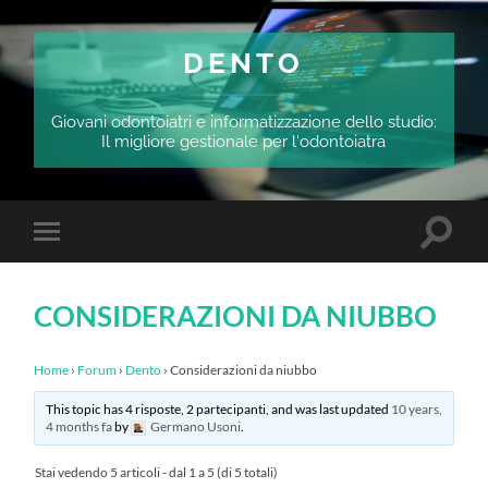
DENTO
Giovani odontoiatri e informatizzazione dello studio:
Il migliore gestionale per l'odontoiatra
Attiva/
Attiva/disattiva
il
il
campo
menu
di
sui
ricerca
CONSIDERAZIONI DA NIUBBO
dispositivi
mobili
Home
›
Forum
›
Dento
›
Considerazioni da niubbo
This topic has 4 risposte, 2 partecipanti, and was last updated
10 years,
4 months fa
by
Germano Usoni
.
Stai vedendo 5 articoli - dal 1 a 5 (di 5 totali)