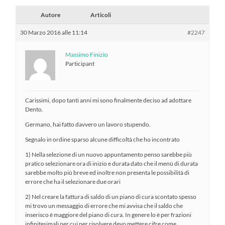
Autore
Articoli
30 Marzo 2016 alle 11:14
#2247
Massimo Finizio
Participant
Carissimi, dopo tanti anni mi sono finalmente deciso ad adottare
Dento.
Germano, hai fatto davvero un lavoro stupendo.
Segnalo in ordine sparso alcune difficoltà che ho incontrato
1) Nella selezione di un nuovo appuntamento penso sarebbe più
pratico selezionare ora di inizio e durata dato che il menù di durata
sarebbe molto più breve ed inoltre non presenta le possibilità di
errore che ha il selezionare due orari
2) Nel creare la fattura di saldo di un piano di cura scontato spesso
mi trovo un messaggio di errore che mi avvisa che il saldo che
inserisco è maggiore del piano di cura. In genere lo è per frazioni
infinitesimali per cui per risolvere devo mettere cifre come