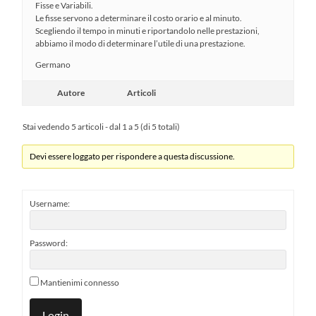
Fisse e Variabili.
Le fisse servono a determinare il costo orario e al minuto.
Scegliendo il tempo in minuti e riportandolo nelle prestazioni,
abbiamo il modo di determinare l’utile di una prestazione.
Germano
Autore
Articoli
Stai vedendo 5 articoli - dal 1 a 5 (di 5 totali)
Devi essere loggato per rispondere a questa discussione.
Username:
Password:
Mantienimi connesso
Login