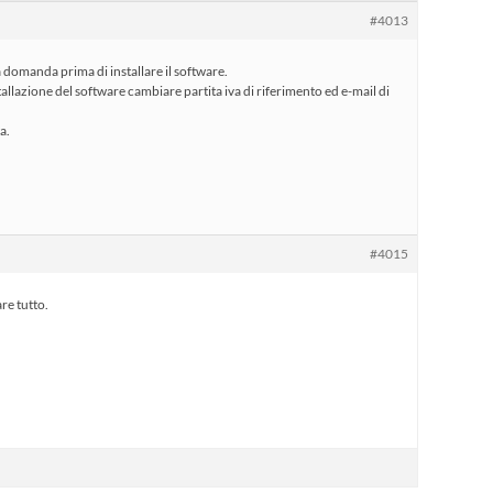
#4013
domanda prima di installare il software.
allazione del software cambiare partita iva di riferimento ed e-mail di
a.
#4015
re tutto.