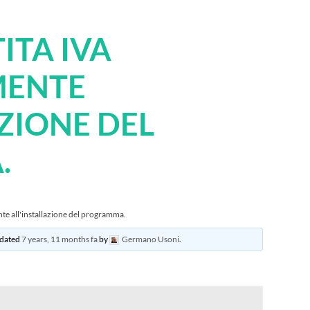
ITA IVA
MENTE
AZIONE DEL
.
te all'installazione del programma.
updated
7 years, 11 months fa
by
Germano Usoni
.