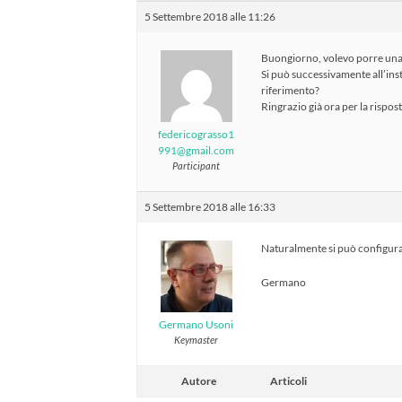
5 Settembre 2018 alle 11:26
Buongiorno, volevo porre una 
Si può successivamente all’inst
riferimento?
Ringrazio già ora per la rispost
federicograsso1
991@gmail.com
Participant
5 Settembre 2018 alle 16:33
Naturalmente si può configura
Germano
Germano Usoni
Keymaster
Autore
Articoli