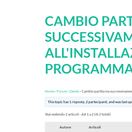
CAMBIO PART
SUCCESSIVA
ALL'INSTALL
PROGRAMMA
Home
›
Forum
›
Dento
›
Cambio partita iva successivamen
This topic has 1 risposta, 2 partecipanti, and was last 
Stai vedendo 2 articoli - dal 1 a 2 (di 2 totali)
Autore
Articoli