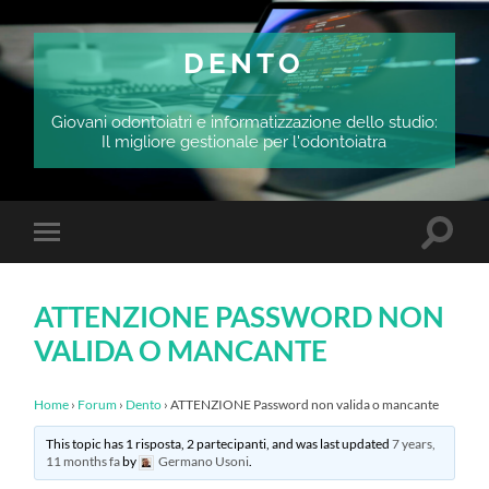
DENTO
Giovani odontoiatri e informatizzazione dello studio:
Il migliore gestionale per l'odontoiatra
Attiva/
Attiva/disattiva
il
il
campo
menu
di
sui
ricerca
ATTENZIONE PASSWORD NON
dispositivi
mobili
VALIDA O MANCANTE
Home
›
Forum
›
Dento
›
ATTENZIONE Password non valida o mancante
This topic has 1 risposta, 2 partecipanti, and was last updated
7 years,
11 months fa
by
Germano Usoni
.