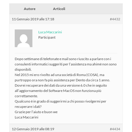
Autore
Articoli
11 Gennaio 2019 alle 17:18
#4432
Luca Maccarini
Participant
Dopo settimane di telefonate e mail sono riuscito a parlare con i
consulenti informatici suggeriti per l’assistenza ma ahimè non sono
disponibili.
Nel 2015 mi ero rivolto ad una società di Roma (COSA), ma
purtroppo ora non fa più assistenza per Dento da circa 1 anno.
Dovrei recuperare dei dati da una versione 6.0 che in seguito
all’aggiornamento del Software MacOS non funziona più
correttamente.
Qualcuno è in grado di suggerirmi a chi posso rivolgermi per
recuperare i dati?
Grazie per l’aiuto e buon we
Luca Maccarini
12 Gennaio 2019 alle 08:19
#4434