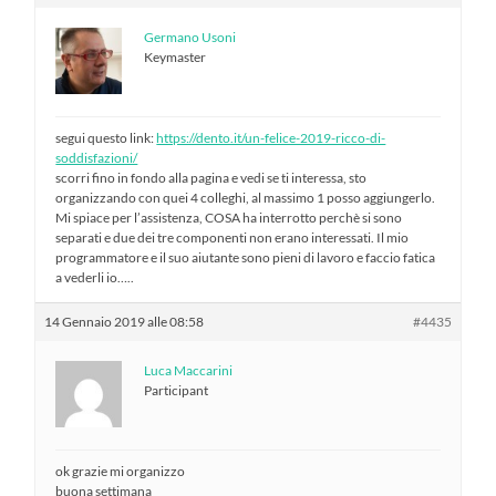
Germano Usoni
Keymaster
segui questo link:
https://dento.it/un-felice-2019-ricco-di-
soddisfazioni/
scorri fino in fondo alla pagina e vedi se ti interessa, sto
organizzando con quei 4 colleghi, al massimo 1 posso aggiungerlo.
Mi spiace per l’assistenza, COSA ha interrotto perchè si sono
separati e due dei tre componenti non erano interessati. Il mio
programmatore e il suo aiutante sono pieni di lavoro e faccio fatica
a vederli io…..
14 Gennaio 2019 alle 08:58
#4435
Luca Maccarini
Participant
ok grazie mi organizzo
buona settimana