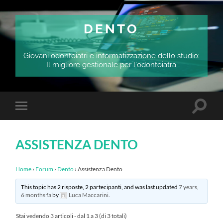
DENTO
Giovani odontoiatri e informatizzazione dello studio:
Il migliore gestionale per l'odontoiatra
Attiva/
Attiva/disattiva
il
il
campo
menu
di
sui
ricerca
ASSISTENZA DENTO
dispositivi
mobili
Home
›
Forum
›
Dento
›
Assistenza Dento
This topic has 2 risposte, 2 partecipanti, and was last updated
7 years,
6 months fa
by
Luca Maccarini
.
Stai vedendo 3 articoli - dal 1 a 3 (di 3 totali)