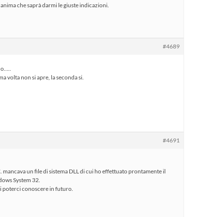
’anima che saprà darmi le giuste indicazioni.
#4689
o…..
ima volta non si apre, la seconda si.
#4691
C. mancava un file di sistema DLL di cui ho effettuato prontamente il
dows System 32.
poterci conoscere in futuro.