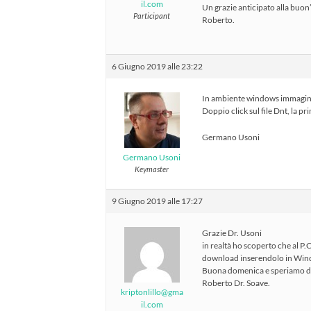
il.com
Un grazie anticipato alla buon
Participant
Roberto.
6 Giugno 2019 alle 23:22
In ambiente windows immagin
Doppio click sul file Dnt, la pr
Germano Usoni
Germano Usoni
Keymaster
9 Giugno 2019 alle 17:27
Grazie Dr. Usoni
in realtà ho scoperto che al P.
download inserendolo in Win
Buona domenica e speriamo di 
Roberto Dr. Soave.
kriptonlillo@gma
il.com