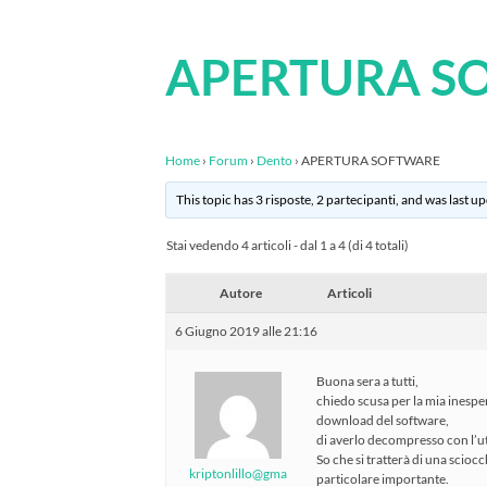
APERTURA S
Home
›
Forum
›
Dento
›
APERTURA SOFTWARE
This topic has 3 risposte, 2 partecipanti, and was last 
Stai vedendo 4 articoli - dal 1 a 4 (di 4 totali)
Autore
Articoli
6 Giugno 2019 alle 21:16
Buona sera a tutti,
chiedo scusa per la mia inesper
download del software,
di averlo decompresso con l’uti
So che si tratterà di una scioc
kriptonlillo@gma
particolare importante.