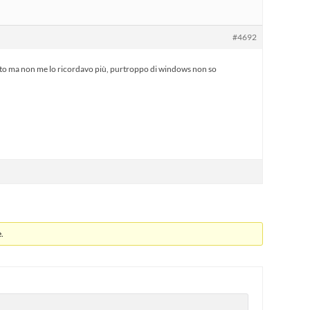
#4692
sato ma non me lo ricordavo più, purtroppo di windows non so
.