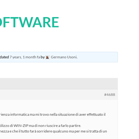
OFTWARE
updated
7 years, 1 month fa
by
Germano Usoni
.
#4688
ienza informatica ma mi trovo nella situazione di aver effettuato il
lizzo di WIN-ZIP ma di non riuscire a farlo partire.
chezza e che il tutto farà sorridere qualcuno ma per me si tratta di un