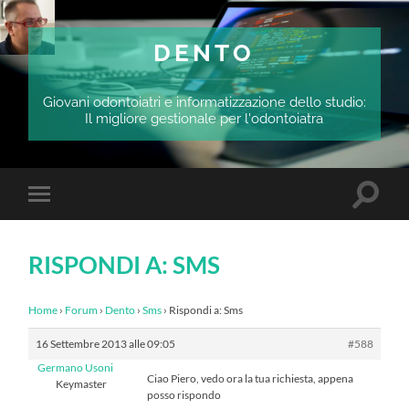
DENTO
Giovani odontoiatri e informatizzazione dello studio:
Il migliore gestionale per l'odontoiatra
Attiva/
Attiva/disattiva
il
il
campo
menu
di
sui
ricerca
RISPONDI A: SMS
dispositivi
mobili
Home
›
Forum
›
Dento
›
Sms
›
Rispondi a: Sms
16 Settembre 2013 alle 09:05
#588
Germano Usoni
Ciao Piero, vedo ora la tua richiesta, appena
Keymaster
posso rispondo