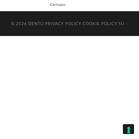
Germano
© 2026
DENTO
PRIVACY POLICY
COOKIE POLICY
SU ↑