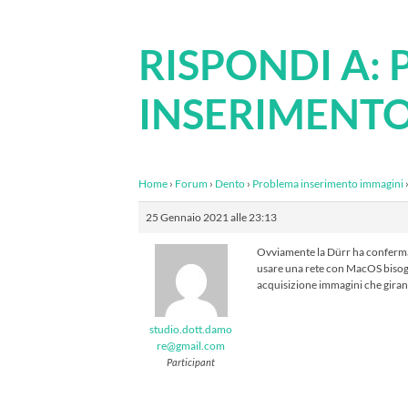
RISPONDI A:
INSERIMENTO
Home
›
Forum
›
Dento
›
Problema inserimento immagini
25 Gennaio 2021 alle 23:13
Ovviamente la Dürr ha confermat
usare una rete con MacOS bisogna
acquisizione immagini che giran
studio.dott.damo
re@gmail.com
Participant