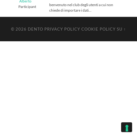
Alberto
benvenuto nel club degli utenti a cui non
Participant
chiede di importare i dati…
© 2026
DENTO
PRIVACY POLICY
COOKIE POLICY
SU ↑