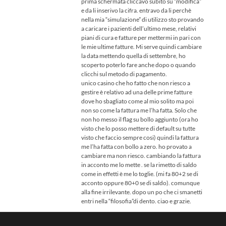
prima schermata cliccavo subito su “modifica”
e da li inserivo la cifra. entravo da li perchè
nella mia “simulazione” di utilizzo sto provando
a caricare i pazienti dell’ultimo mese, relativi
piani di cura e fatture per mettermi in pari con
le mie ultime fatture. Mi serve quindi cambiare
la data mettendo quella di settembre, ho
scoperto poterlo fare anche dopo o quando
clicchi sul metodo di pagamento.
unico casino che ho fatto che non riesco a
gestire è relativo ad una delle prime fatture
dove ho sbagliato come al mio solito ma poi
non so come la fattura me l’ha fatta. Solo che
non ho messo il flag su bollo aggiunto (ora ho
visto che lo posso mettere di default su tutte
visto che faccio sempre cosi) quindi la fattura
me l’ha fatta con bollo a zero. ho provato a
cambiare ma non riesco. cambiando la fattura
in acconto me lo mette . se la rimetto di saldo
come in effetti è me lo toglie. (mi fa 80+2 se di
acconto oppure 80+0 se di saldo). comunque
alla fine irrilevante. dopo un po che ci smanetti
entri nella “filosofia”di dento. ciao e grazie.