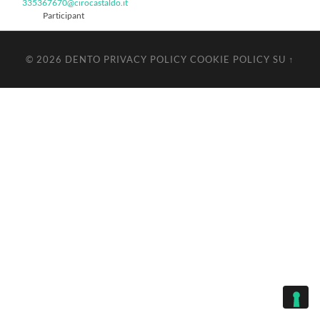
335367670@cirocastaldo.it
Participant
© 2026
DENTO
PRIVACY POLICY
COOKIE POLICY
SU ↑