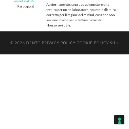
valentinak86
Aggiornamento: se provo ad emettere una
Participant
fattura per un collaboratore, spunta la dicitura
corretta per il regime dei minimi, cosa che non
avviene invece per le fatture pazienti.
Non so se è utile.
© 2026
DENTO
PRIVACY POLICY
COOKIE POLICY
SU ↑