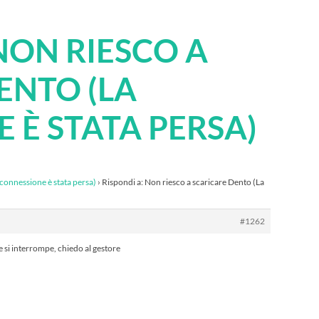
NON RIESCO A
ENTO (LA
 È STATA PERSA)
 connessione è stata persa)
›
Rispondi a: Non riesco a scaricare Dento (La
#1262
 e si interrompe, chiedo al gestore