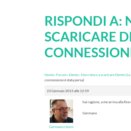
RISPONDI A: 
SCARICARE D
CONNESSIONE
Home
›
Forum
›
Dento
›
Non riesco a scaricare Dento (La
connessione è stata persa)
23 Gennaio 2015 alle 12:59
hai ragione, a me arriva alla fine
Germano
Germano Usoni