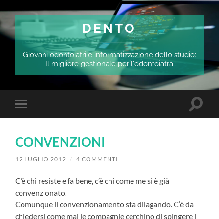
DENTO
Giovani odontoiatri e informatizzazione dello studio:
Il migliore gestionale per l'odontoiatra
Attiva/
Attiva/disattiva
il
il
campo
menu
di
sui
ricerca
CONVENZIONI
dispositivi
mobili
12 LUGLIO 2012
/
4 COMMENTI
C’è chi resiste e fa bene, c’è chi come me si è già
convenzionato.
Comunque il convenzionamento sta dilagando. C’è da
chiedersi come mai le compagnie cerchino di spingere il