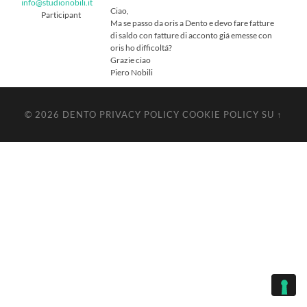
info@studionobili.it
Ciao,
Participant
Ma se passo da oris a Dento e devo fare fatture
di saldo con fatture di acconto giá emesse con
oris ho difficoltá?
Grazie ciao
Piero Nobili
© 2026
DENTO
PRIVACY POLICY
COOKIE POLICY
SU ↑