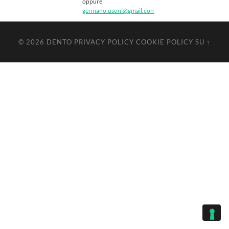
oppure
germano.usoni@gmail.con
© 2026
DENTO
PRIVACY POLICY
COOKIE POLICY
SU ↑