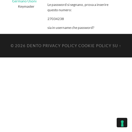
Germano Usoni
Le password si segnano, prova a inserire
Keymaster
questo numero:
27034238
sia in username che password?
© 2026
DENTO
PRIVACY POLICY
COOKIE POLICY
SU ↑