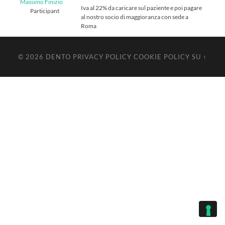
Massimo Finizio
Iva al 22% da caricare sul paziente e poi pagare
Participant
al nostro socio di maggioranza con sede a
Roma
© 2026
DENTO
PRIVACY POLICY
COOKIE POLICY
SU ↑