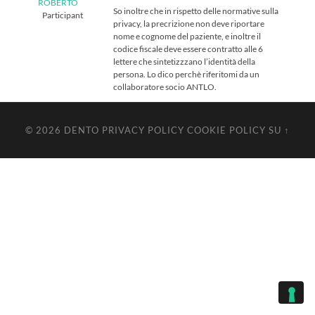
ROBERTO
So inoltre che in rispetto delle normative sulla
Participant
privacy, la precrizione non deve riportare
nome e cognome del paziente, e inoltre il
codice fiscale deve essere contratto alle 6
lettere che sintetizzzano l’identità della
persona. Lo dico perchè riferitomi da un
collaboratore socio ANTLO.
© 2026
DENTO
PRIVACY POLICY
COOKIE POLICY
SU ↑