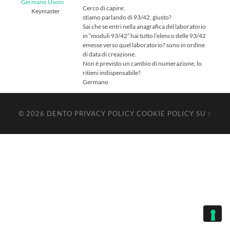
Germano Usoni
Cerco di capire:
Keymaster
stiamo parlando di 93/42, giusto?
Sai che se entri nella anagrafica del laboratorio
in “moduli 93/42” hai tutto l’elenco delle 93/42
emesse verso quel laboratorio? sono in ordine
di data di creazione.
Non è previsto un cambio di numerazione, lo
ritieni indispensabile?
Germano
© 2026
DENTO
PRIVACY POLICY
COOKIE POLICY
SU ↑