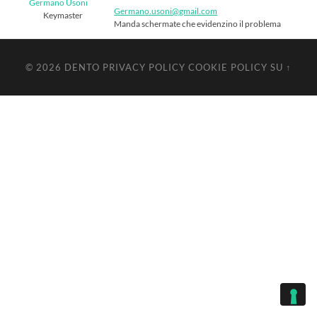
Germano Usoni
Germano.usoni@gmail.com
Keymaster
Manda schermate che evidenzino il problema
© 2026
DENTO
PRIVACY POLICY
COOKIE POLICY
SU ↑